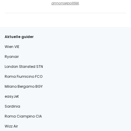
annonsepolitikk
.
Aktuelle guider
Wien VIE
Ryanair
London Stansted STN
Roma Fiumicino FCO
Milano Bergamo BGY
easyJet
Sardinia
Roma Ciampino CIA
Wizz Air