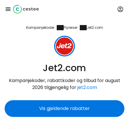
Kampanjekoder
Flyreiser
Jet2.com
Logg inn på Cestee
... det verdensomspennende
reisefellesskapet
Jet2.com
Fortsett med Google
Kampanjekoder, rabattkoder og tilbud for august
2026 tilgjengelig for
jet2.com
Fortsett med Facebook
Vis gjeldende rabatter
Fortsett med e-post