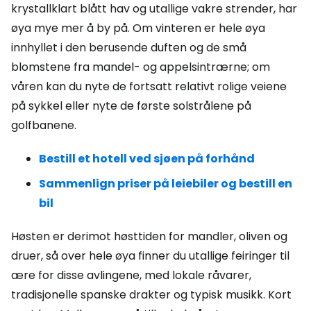
krystallklart blått hav og utallige vakre strender, har
øya mye mer å by på. Om vinteren er hele øya
innhyllet i den berusende duften og de små
blomstene fra mandel- og appelsintrærne; om
våren kan du nyte de fortsatt relativt rolige veiene
på sykkel eller nyte de første solstrålene på
golfbanene.
Bestill et hotell ved sjøen på forhånd
Sammenlign priser på leiebiler og bestill en
bil
Høsten er derimot høsttiden for mandler, oliven og
druer, så over hele øya finner du utallige feiringer til
ære for disse avlingene, med lokale råvarer,
tradisjonelle spanske drakter og typisk musikk. Kort