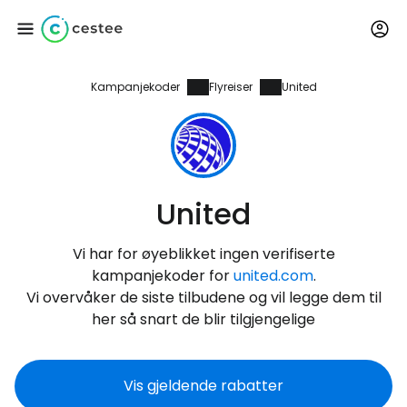
Kampanjekoder
Flyreiser
United
Logg inn på Cestee
... det verdensomspennende
reisefellesskapet
United
Fortsett med Google
Vi har for øyeblikket ingen verifiserte
kampanjekoder for
united.com
.
Fortsett med Facebook
Vi overvåker de siste tilbudene og vil legge dem til
her så snart de blir tilgjengelige
Fortsett med e-post
Vis gjeldende rabatter