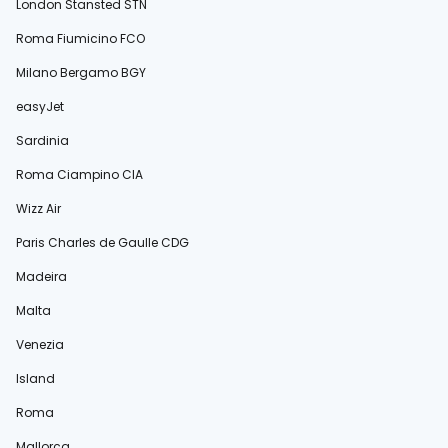
London Stansted STN
Roma Fiumicino FCO
Milano Bergamo BGY
easyJet
Sardinia
Roma Ciampino CIA
Wizz Air
Paris Charles de Gaulle CDG
Madeira
Malta
Venezia
Island
Roma
Mallorca