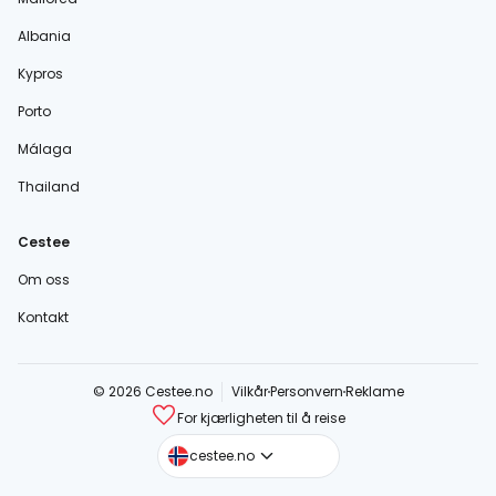
Albania
Kypros
Porto
Málaga
Thailand
Cestee
Om oss
Kontakt
© 2026 Cestee.no
Vilkår
Personvern
Reklame
For kjærligheten til å reise
cestee.com
cestee.no
cestee.sk