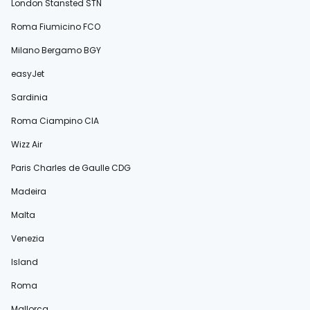
London Stansted STN
Roma Fiumicino FCO
Milano Bergamo BGY
easyJet
Sardinia
Roma Ciampino CIA
Wizz Air
Paris Charles de Gaulle CDG
Madeira
Malta
Venezia
Island
Roma
Mallorca