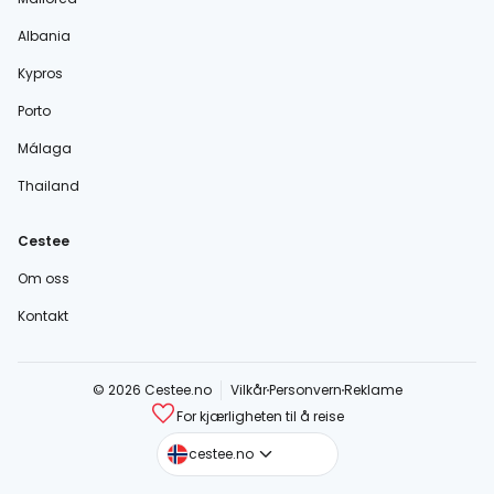
Albania
Kypros
Porto
Málaga
Thailand
Cestee
Om oss
Kontakt
© 2026 Cestee.no
Vilkår
Personvern
Reklame
For kjærligheten til å reise
cestee.com
cestee.no
cestee.sk