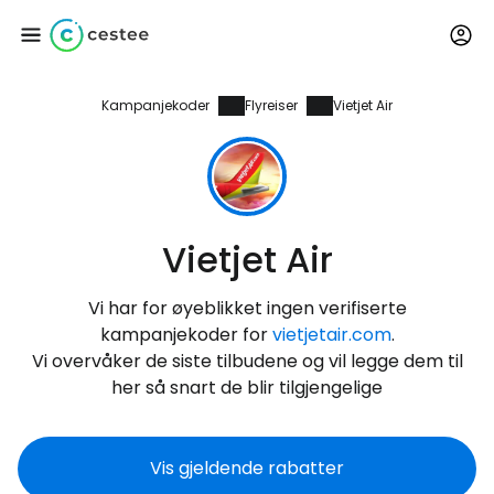
Kampanjekoder
Flyreiser
Vietjet Air
Logg inn på Cestee
... det verdensomspennende
reisefellesskapet
Vietjet Air
Fortsett med Google
Vi har for øyeblikket ingen verifiserte
kampanjekoder for
vietjetair.com
.
Fortsett med Facebook
Vi overvåker de siste tilbudene og vil legge dem til
her så snart de blir tilgjengelige
Fortsett med e-post
Vis gjeldende rabatter