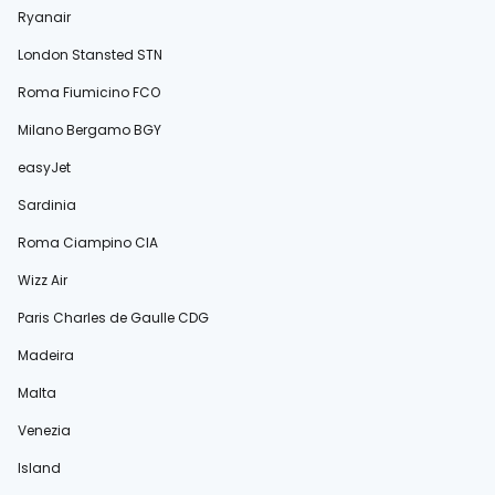
Ryanair
London Stansted STN
Roma Fiumicino FCO
Milano Bergamo BGY
easyJet
Sardinia
Roma Ciampino CIA
Wizz Air
Paris Charles de Gaulle CDG
Madeira
Malta
Venezia
Island