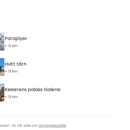
Paraplyer
+ 12 km
Hvitt tårn
+ 13 km
Keiserens palass Galeria
+ 13 km
 lenken. Se vår side om
annonsepolitikk
.