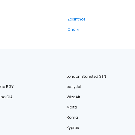
Zakinthos
Chalki
London Stansted STN
amo BGY
easyJet
no CIA
Wizz Air
Malta
Roma
Kypros