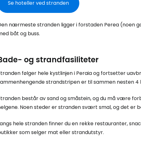
Se hoteller ved stranden
Den nærmeste stranden ligger i forstaden Perea (noen gan
med båt og buss.
Bade- og strandfasiliteter
tranden følger hele kystlinjen i Peraia og fortsetter uavb
sammenhengende strandstripen er til sammen nesten 4 
Stranden består av sand og småstein, og du må være forbe
elgene. Noen steder er stranden svært smal, og det er ba
Logg inn på
angs hele stranden finner du en rekke restauranter, snac
utikker som selger mat eller strandutstyr.
... det verdensomspennende reisefe