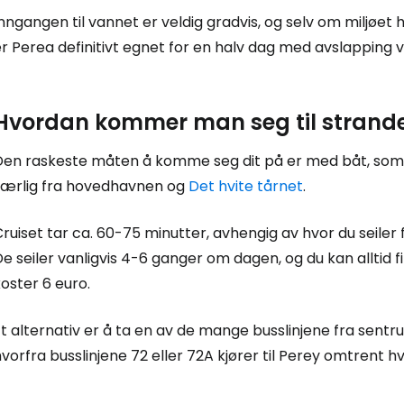
nngangen til vannet er veldig gradvis, og selv om miljøet he
r Perea definitivt egnet for en halv dag med avslapping v
Fo
Hvordan kommer man seg til strand
For
Den raskeste måten å komme seg dit på er med båt, som gå
særlig fra hovedhavnen og
Det hvite tårnet
.
For
ruiset tar ca. 60-75 minutter, avhengig av hvor du seiler 
e seiler vanligvis 4-6 ganger om dagen, og du kan alltid fi
oster 6 euro.
t alternativ er å ta en av de mange busslinjene fra sentrum t
vorfra busslinjene 72 eller 72A kjører til Perey omtrent hv