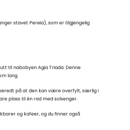
ger stavet Pereia), som er tilgjengelig
rutt til nabobyen Agia Triada. Denne
km lang.
redt på at den kan være overfylt, særlig i
re plass til én rad med solsenger.
 Cestee
kbarer og kafeer, og du finner også
llesskapet