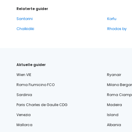
Relaterte guider
Santorini
Korfu
Chalkidiki
Rhodos by
Aktuelle guider
Wien VIE
Ryanair
Roma Fiumicino FCO
Milano Berg
Sardinia
Roma Ciampi
Paris Charles de Gaulle CDG
Madeira
Venezia
Island
Mallorca
Albania