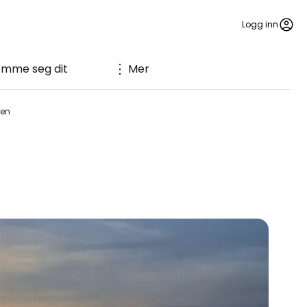
Logg inn
omme seg dit
Mer
den