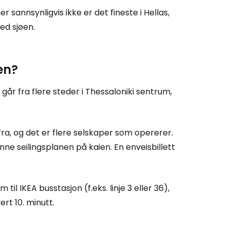
r sannsynligvis ikke er det fineste i Hellas,
ed sjøen.
rtsett med Google
en?
tsett med Facebook
r fra flere steder i Thessaloniki sentrum,
tsett med e-post
fra, og det er flere selskaper som opererer.
nne seilingsplanen på kaien. En enveisbillett
il IKEA busstasjon (f.eks. linje 3 eller 36),
ert 10. minutt.