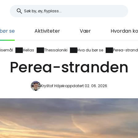
bør se
Aktiviteter
Vær
Hvordan k
isemål
Hellas
Thessaloniki
Hva du bør se
Perea-stran
Perea-stranden
Kryštof Hájek
oppdatert 02. 06. 2026