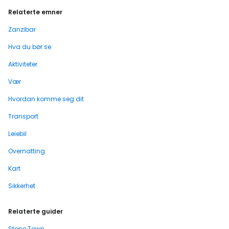
Relaterte emner
Zanzibar
Hva du bør se
Aktiviteter
Vær
Hvordan komme seg dit
Transport
Leiebil
Overnatting
Kart
Sikkerhet
Relaterte guider
Stone Town