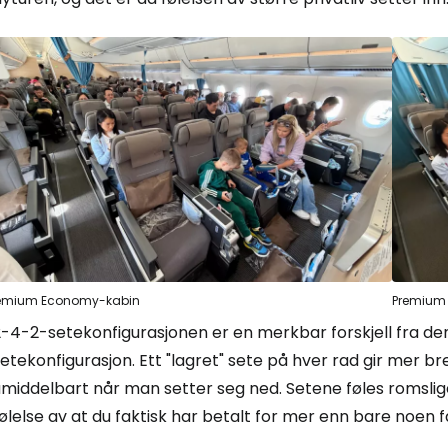
emium Economy-kabin
Premium
2-4-2-setekonfigurasjonen er en merkbar forskjell fra d
etekonfigurasjon. Ett "lagret" sete på hver rad gir mer b
umiddelbart når man setter seg ned. Setene føles romslig
ølelse av at du faktisk har betalt for mer enn bare noen