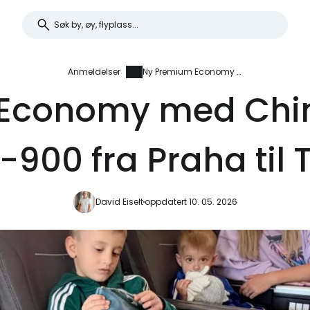
Anmeldelser
Ny Premium Economy med China Airlines på A350-900 fra Praha til Taipei
Economy med China
900 fra Praha til 
David Eiselt
oppdatert 10. 05. 2026