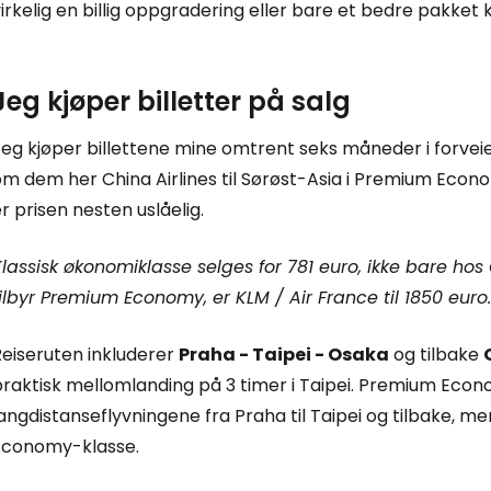
irkelig en billig oppgradering eller bare et bedre pakke
Jeg kjøper billetter på salg
eg kjøper billettene mine omtrent seks måneder i forveien,
m dem her China Airlines til Sørøst-Asia i Premium Econo
r prisen nesten uslåelig.
lassisk økonomiklasse selges for 781 euro, ikke bare hos
ilbyr Premium Economy, er KLM / Air France til 1850 euro.
Reiseruten inkluderer
Praha - Taipei - Osaka
og tilbake
raktisk mellomlanding på 3 timer i Taipei. Premium Econom
angdistanseflyvningene fra Praha til Taipei og tilbake, me
Economy-klasse.