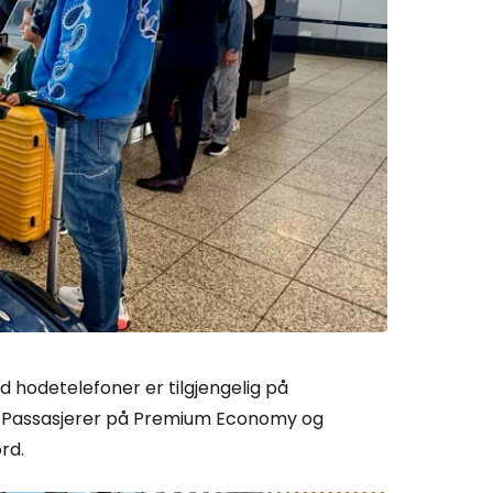
 Cestee
llesskapet
rtsett med Google
tsett med Facebook
 hodetelefoner er tilgjengelig på
tsett med e-post
. Passasjerer på Premium Economy og
rd.