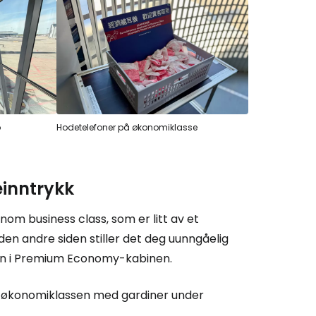
o
Hodetelefoner på økonomiklasse
inntrykk
nom business class, som er litt av et
en andre siden stiller det deg uunngåelig
 inn i Premium Economy-kabinen.
fra økonomiklassen med gardiner under
.