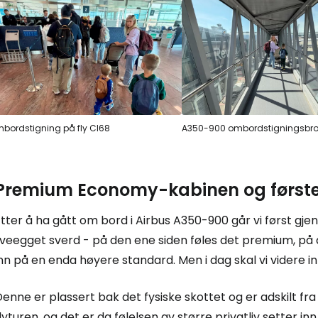
bordstigning på fly CI68
A350-900 ombordstigningsbr
Premium Economy-kabinen og første
tter å ha gått om bord i Airbus A350-900 går vi først gjen
veegget sverd - på den ene siden føles det premium, på d
inn på en enda høyere standard. Men i dag skal vi videre
Denne er plassert bak det fysiske skottet og er adskilt 
lyturen, og det er da følelsen av større privatliv setter inn