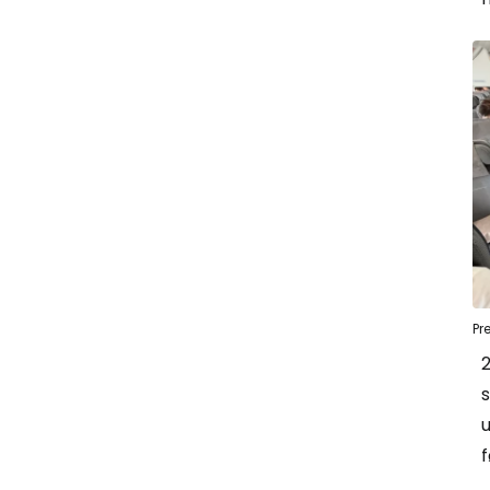
Pr
s
f