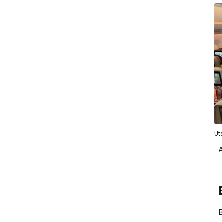
Ut
A
B