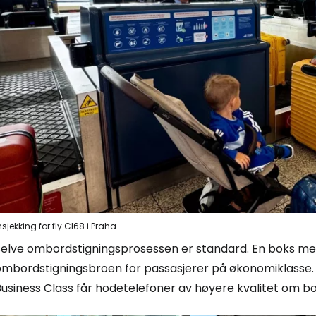
Logg inn på
... det verdensomspennende reisefe
Fo
For
nsjekking for fly CI68 i Praha
Selve ombordstigningsprosessen er standard. En boks med
For
ombordstigningsbroen for passasjerer på økonomiklasse
usiness Class får hodetelefoner av høyere kvalitet om bo