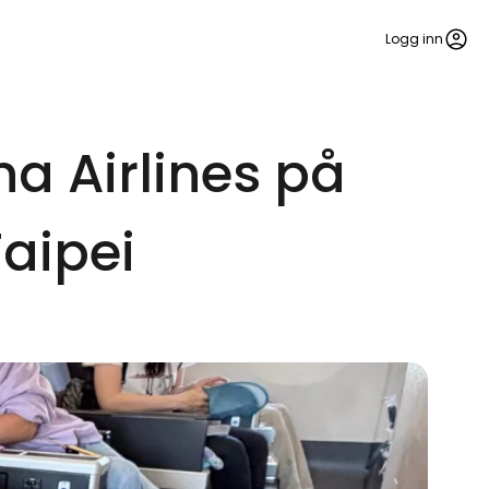
Logg inn
 Airlines på
Taipei