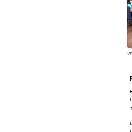
Om
E
t
f