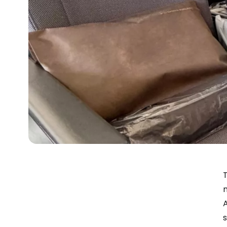
T
m
A