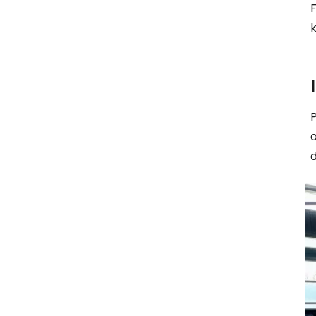
F
P
d