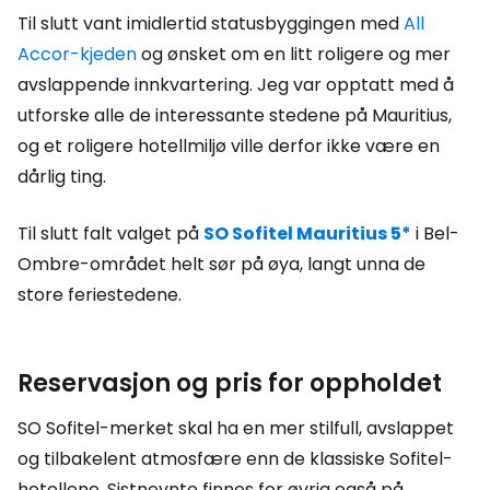
Til slutt vant imidlertid statusbyggingen med
All
Accor-kjeden
og ønsket om en litt roligere og mer
avslappende innkvartering. Jeg var opptatt med å
utforske alle de interessante stedene på Mauritius,
og et roligere hotellmiljø ville derfor ikke være en
dårlig ting.
Til slutt falt valget på
SO Sofitel Mauritius 5*
i Bel-
Ombre-området helt sør på øya, langt unna de
store feriestedene.
Reservasjon og pris for oppholdet
SO Sofitel-merket skal ha en mer stilfull, avslappet
og tilbakelent atmosfære enn de klassiske Sofitel-
hotellene. Sistnevnte finnes for øvrig også på