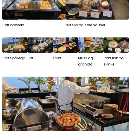
Søtt bakverk
Nutella og søte sauser
Salte pålegg
Ost
Frukt
Müsli og
Røkt fisk og
granola
skinke