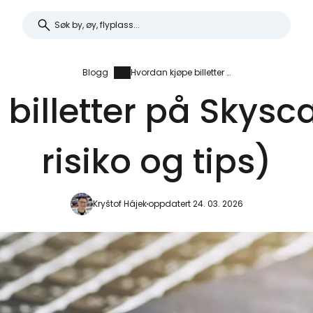
Blogg
Hvordan kjøpe billetter på Skyscanner (fordeler, risiko og tips)
billetter på Skysca
risiko og tips)
Kryštof Hájek
oppdatert 24. 03. 2026