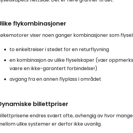
Ulike flykombinasjoner
Søkemotorer viser noen ganger kombinasjoner som flyselsk
to enkeltreiser i stedet for en returflyvning
en kombinasjon av ulike flyselskaper (vær oppmerks
være en ikke-garantert forbindelse!)
avgang fra en annen flyplass i området
Dynamiske billettpriser
illettprisene endres svært ofte, avhengig av hvor mange le
ellom ulike systemer er derfor ikke uvanlig.