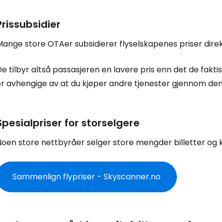
Prissubsidier
ange store OTAer subsidierer flyselskapenes priser direk
e tilbyr altså passasjeren en lavere pris enn det de faktisk
r avhengige av at du kjøper andre tjenester gjennom dem,
Spesialpriser for storselgere
Noen store nettbyråer selger store mengder billetter og 
Sammenlign flypriser - Skyscanner.no