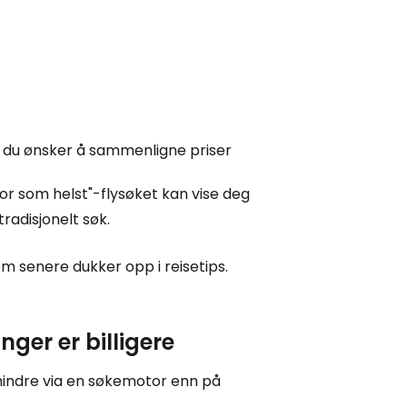
 Cestee
llesskapet
og du ønsker å sammenligne priser
rtsett med Google
vor som helst"-flysøket kan vise deg
tradisjonelt søk.
g som senere dukker opp i reisetips.
tsett med Facebook
ger er billigere
tsett med e-post
indre via en søkemotor enn på