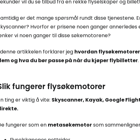
ekunder vil du se tilbud fra en rekke flyselskaper og billet
amtidig er det mange spørsmål rundt disse tjenestene. Er
Skyscanner? Hvorfor er prisene noen ganger annerledes e
lenker vi noen ganger til disse søkemotorene?
 denne artikkelen forklarer jeg
hvordan flysøkemotorer 
dem og hva du bør passe på når du kjøper flybilletter
.
Slik fungerer flysøkemotorer
n ting er viktig å vite:
Skyscanner, Kayak, Google Flights
direkte.
De fungerer som en
metasøkemotor
som sammenligner pr
flyselskapenes nettsider