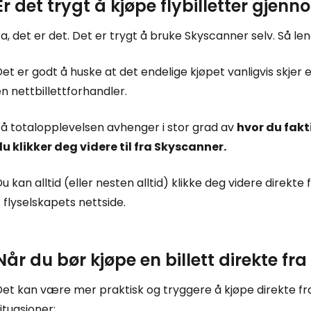
Er det trygt å kjøpe flybilletter gje
a, det er det. Det er trygt å bruke Skyscanner selv. Så len
et er godt å huske at det endelige kjøpet vanligvis skjer 
n nettbillettforhandler.
Så totalopplevelsen avhenger i stor grad av
hvor du fakti
du klikker deg videre til fra Skyscanner.
u kan alltid (eller nesten alltid) klikke deg videre direkte 
 flyselskapets nettside.
Når du bør kjøpe en billett direkte fra
et kan være mer praktisk og tryggere å kjøpe direkte fra 
ituasjoner: