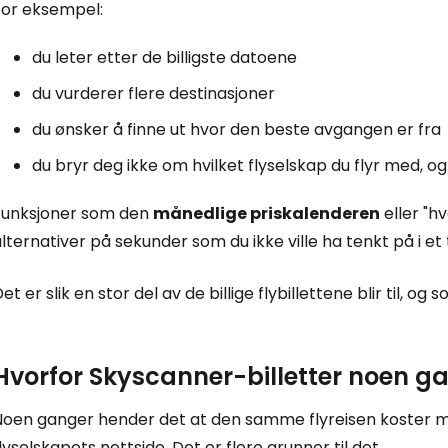
For eksempel:
du leter etter de billigste datoene
Logg inn på
du vurderer flere destinasjoner
du ønsker å finne ut hvor den beste avgangen er fra
... det verdensomspennende reisefe
du bryr deg ikke om hvilket flyselskap du flyr med, 
Fo
Funksjoner som den
månedlige priskalenderen
eller "h
lternativer på sekunder som du ikke ville ha tenkt på i et 
et er slik en stor del av de billige flybillettene blir til, o
For
Hvorfor Skyscanner-billetter noen gan
For
Noen ganger hender det at den samme flyreisen koster m
lyselskapets nettside. Det er flere grunner til det.