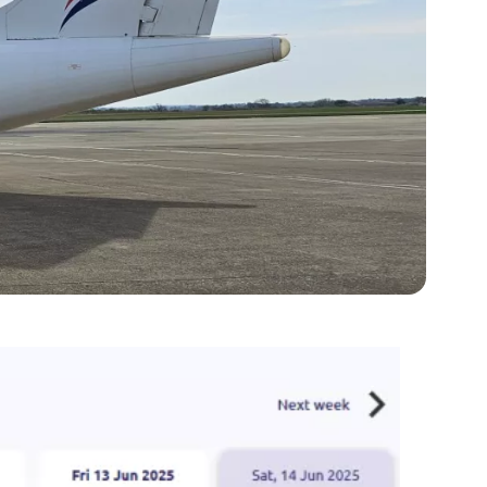
er med Air France. Prisene er ganske høye
ne.
s ligger mellom 95 og 295 pund.