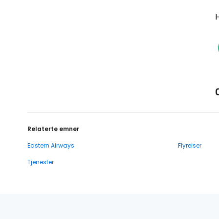
H
Relaterte emner
Eastern Airways
Flyreiser
Tjenester