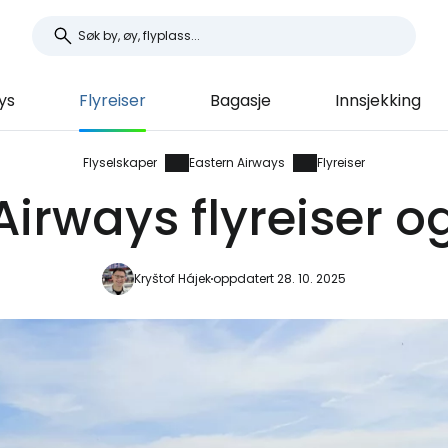
ys
Flyreiser
Bagasje
Innsjekking
Flyselskaper
Eastern Airways
Flyreiser
irways flyreiser og
Kryštof Hájek
oppdatert 28. 10. 2025