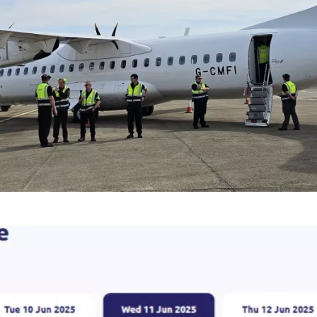
Eastern Airways er et lite flyselskap som også samarbeid
ed tanke på at det ikke er konkurranse på de fleste rute
Gjennomsnittsprisene for enkeltreiser med Eastern Airway