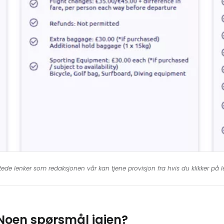
or øyeblikket flyr flyselskapet kun innenriksflyvninger i 
Aberdeen ABZ
Humberside HUY, Teesside MME, Wick WIC
Jersey JER
Humberside HUY, Teesside MME
Newquay NQY
London Gatwick LGW
,
London Southend SEN
tede lenker som redaksjonen vår kan tjene provisjon fra hvis du klikker på
Noen spørsmål igjen?