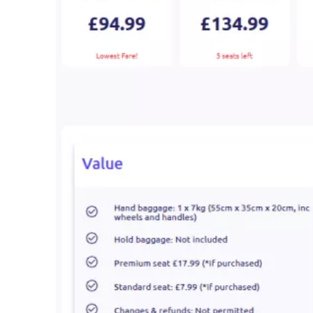
D
m
D
N
a
Ek