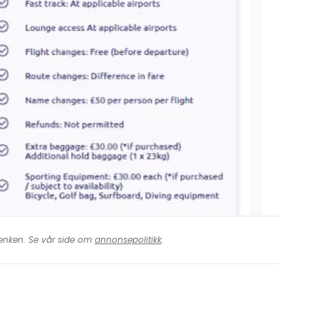
Storbritannia mellom følgende flyplasser:
 lenken. Se vår side om
annonsepolitikk
.