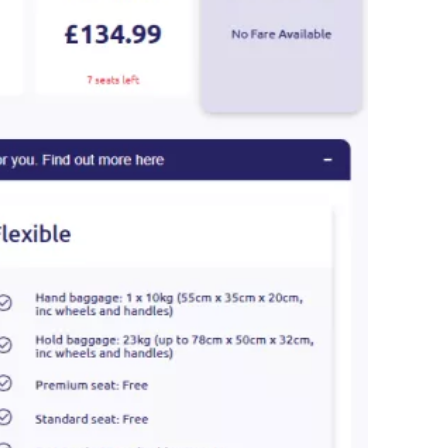
 Wick, som subsidieres av lokale
 Cestee
llesskapet
rtsett med Google
tsett med Facebook
llige priser, som varierer med hensyn til
tsett med e-post