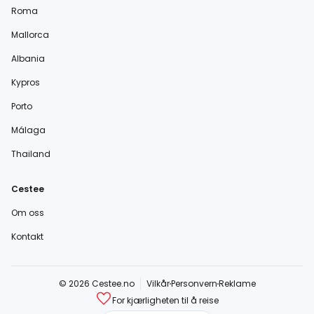
Roma
Mallorca
Albania
Kypros
Porto
Málaga
Thailand
Cestee
Om oss
Kontakt
© 2026 Cestee.no
Vilkår
Personvern
Reklame
For kjærligheten til å reise
cestee.com