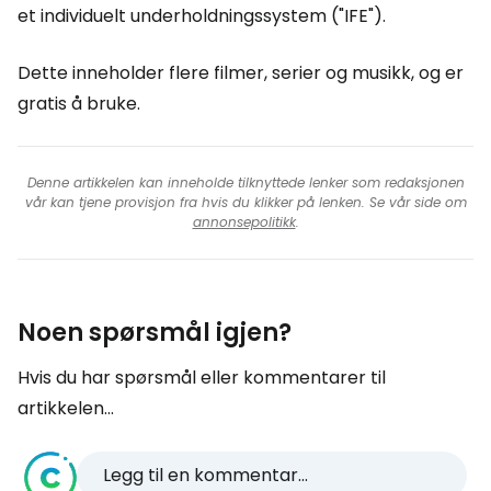
et individuelt underholdningssystem ("IFE").
Dette inneholder flere filmer, serier og musikk, og er
gratis å bruke.
Denne artikkelen kan inneholde tilknyttede lenker som redaksjonen
vår kan tjene provisjon fra hvis du klikker på lenken. Se vår side om
annonsepolitikk
.
Noen spørsmål igjen?
Hvis du har spørsmål eller kommentarer til
artikkelen...
Legg til en kommentar...