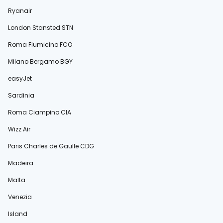
Ryanair
London Stansted STN
Roma Fiumicino FCO
Milano Bergamo BGY
easyJet
Sardinia
Roma Ciampino CIA
Wizz Air
Paris Charles de Gaulle CDG
Madeira
Malta
Venezia
Island