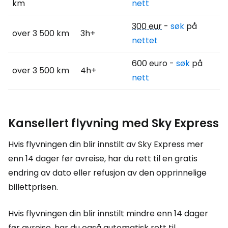
km
nett
300 eur
-
søk
på
over 3 500 km
3h+
nettet
600 euro -
søk
på
over 3 500 km
4h+
nett
Kansellert flyvning med Sky Express
Hvis flyvningen din blir innstilt av Sky Express mer
enn 14 dager før avreise, har du rett til en gratis
endring av dato eller refusjon av den opprinnelige
billettprisen.
Hvis flyvningen din blir innstilt mindre enn 14 dager
før avreise, har du også automatisk rett til