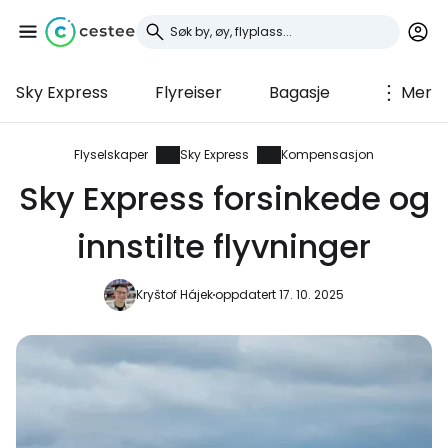
Sky Express
Flyreiser
Bagasje
Mer
Logg inn på Cestee
... det verdensomspennende
Flyselskaper
Sky Express
Kompensasjon
reisefellesskapet
Sky Express forsinkede og
innstilte flyvninger
Fortsett med Google
Kryštof Hájek
oppdatert 17. 10. 2025
Fortsett med Facebook
Fortsett med e-post