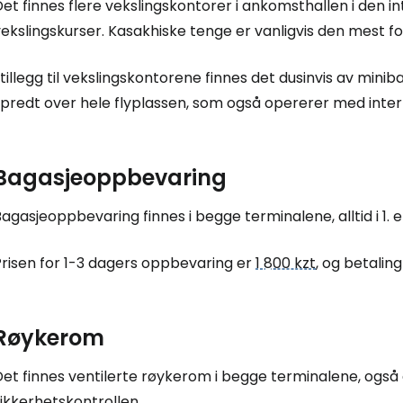
et finnes flere vekslingskontorer i ankomsthallen i den 
ekslingskurser. Kasakhiske tenge er vanligvis den mest for
 tillegg til vekslingskontorene finnes det dusinvis av min
predt over hele flyplassen, som også opererer med intern
Bagasjeoppbevaring
agasjeoppbevaring finnes i begge terminalene, alltid i 1. e
Prisen for 1-3 dagers oppbevaring er
1 800 kzt
, og betalin
Røykerom
et finnes ventilerte røykerom i begge terminalene, også 
ikkerhetskontrollen.