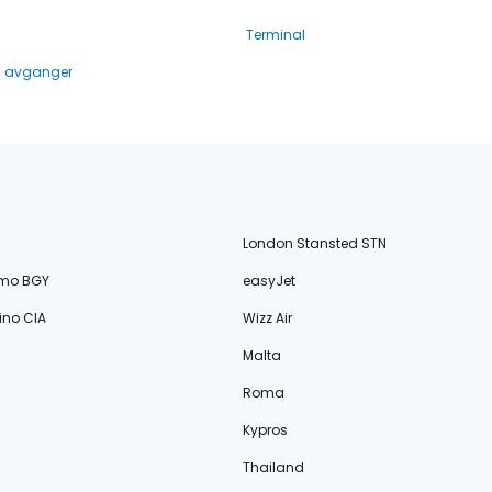
Terminal
g avganger
London Stansted STN
amo BGY
easyJet
no CIA
Wizz Air
Malta
Roma
Kypros
Thailand