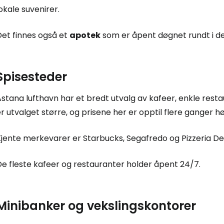
okale suvenirer.
Fo
Det finnes også et
apotek
som er åpent døgnet rundt i det
For
Spisesteder
stana lufthavn har et bredt utvalg av kafeer, enkle resta
For
r utvalget større, og prisene her er opptil flere ganger 
Kjente merkevarer er Starbucks, Segafredo og Pizzeria De
De fleste kafeer og restauranter holder åpent 24/7.
Minibanker og vekslingskontorer