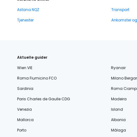
Astana NQZ
Transport
Tjenester
Ankomster o
Aktuelle guider
Wien VIE
Ryanair
Roma Fiumicino FCO
Milano Berg
Sardinia
Roma Ciampi
Paris Charles de Gaulle CDG
Madeira
Venezia
Island
Mallorca
Albania
Porto
Málaga