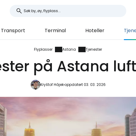
Transport
Terminal
Hoteller
Tjen
Flyplasser
Astana
Tjenester
ester på Astana luf
Kryštof Hájek
oppdatert 03. 03. 2026