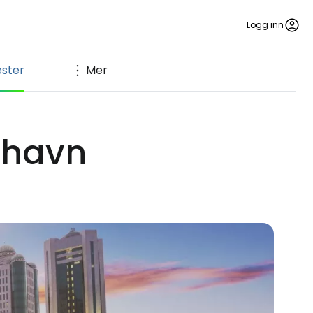
Logg inn
ester
Mer
thavn