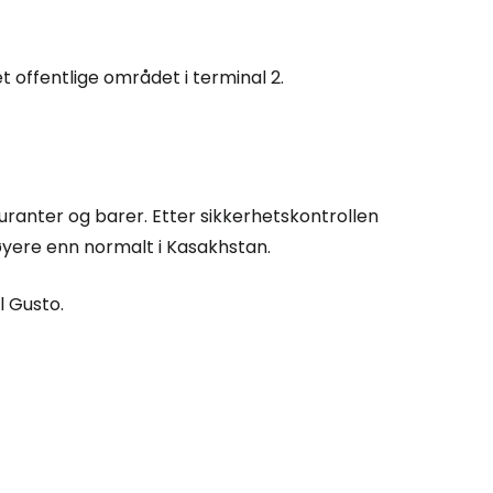
rtsett med Google
 offentlige området i terminal 2.
tsett med Facebook
uranter og barer. Etter sikkerhetskontrollen
tsett med e-post
høyere enn normalt i Kasakhstan.
l Gusto.