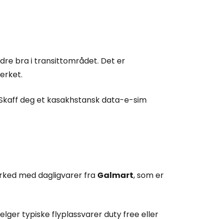
re bra i transittområdet. Det er
erket.
 Skaff deg et kasakhstansk data-e-sim
 Cestee
arked med dagligvarer fra
Galmart
, som er
llesskapet
elger typiske flyplassvarer
duty free
eller