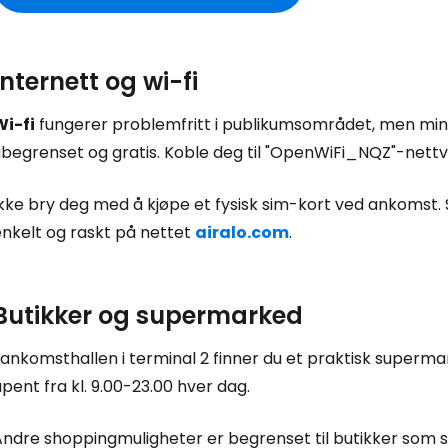
Internett og wi-fi
Wi-fi
fungerer problemfritt i publikumsområdet, men mind
ubegrenset og gratis. Koble deg til "OpenWiFi_NQZ"-nettv
Ikke bry deg med å kjøpe et fysisk sim-kort ved ankomst.
enkelt og raskt på nettet
airalo.com
.
Butikker og supermarked
Logg inn på
 ankomsthallen i terminal 2 finner du et praktisk superm
pent fra kl. 9.00-23.00 hver dag.
... det verdensomspennende reisefe
Andre shoppingmuligheter er begrenset til butikker som s