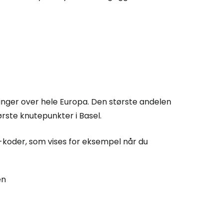
 Cestee
llesskapet
inger over hele Europa. Den største andelen
ørste knutepunkter i Basel.
rtsett med Google
A-koder, som vises for eksempel når du
tsett med Facebook
en
tsett med e-post