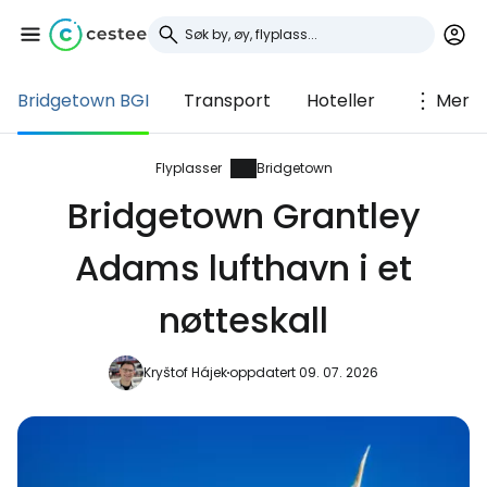
Bridgetown BGI
Transport
Hoteller
Mer
Logg inn på Cestee
... det verdensomspennende
Flyplasser
Bridgetown
reisefellesskapet
Bridgetown Grantley
Adams lufthavn i et
Fortsett med Google
nøtteskall
Fortsett med Facebook
Kryštof Hájek
oppdatert 09. 07. 2026
Fortsett med e-post