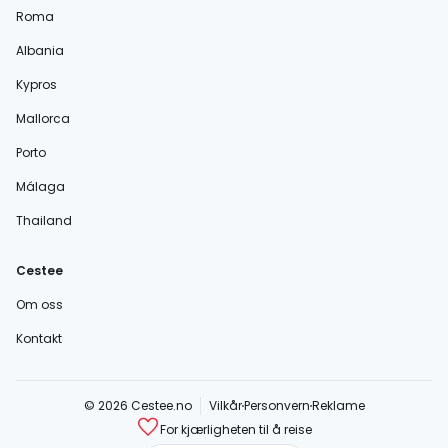
Roma
Albania
Kypros
Mallorca
Porto
Málaga
Thailand
Cestee
Om oss
Kontakt
© 2026 Cestee.no
Vilkår
Personvern
Reklame
For kjærligheten til å reise
cestee.com