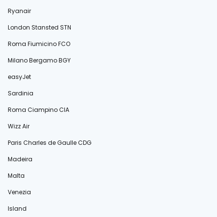
Ryanair
London Stansted STN
Roma Fiumicino FCO
Milano Bergamo BGY
easyJet
Sardinia
Roma Ciampino CIA
Wizz Air
Paris Charles de Gaulle CDG
Madeira
Malta
Venezia
Island