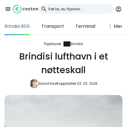
Brindisi BDS
Transport
Terminal
Mer
Logg inn på Cestee
... det verdensomspennende
Flyplasser
Brindisi
reisefellesskapet
Brindisi lufthavn i et
nøtteskall
Fortsett med Google
David Eiselt
oppdatert 02. 03. 2026
Fortsett med Facebook
Fortsett med e-post