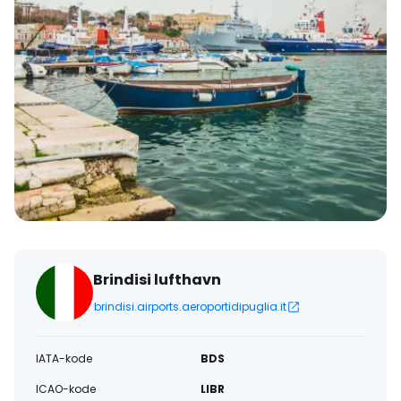
Brindisi lufthavn
brindisi.airports.aeroportidipuglia.it
IATA-kode
BDS
ICAO-kode
LIBR