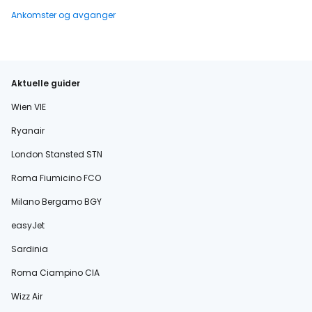
Ankomster og avganger
Aktuelle guider
Wien VIE
Ryanair
London Stansted STN
Roma Fiumicino FCO
Milano Bergamo BGY
easyJet
Sardinia
Roma Ciampino CIA
Wizz Air