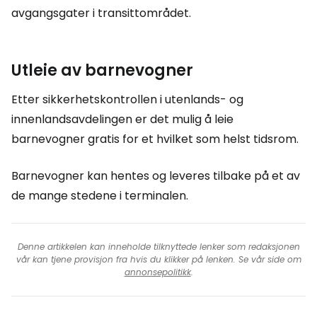
avgangsgater i transittområdet.
Utleie av barnevogner
Etter sikkerhetskontrollen i utenlands- og
innenlandsavdelingen er det mulig å leie
barnevogner gratis for et hvilket som helst tidsrom.
Barnevogner kan hentes og leveres tilbake på et av
de mange stedene i terminalen.
Denne artikkelen kan inneholde tilknyttede lenker som redaksjonen
vår kan tjene provisjon fra hvis du klikker på lenken. Se vår side om
annonsepolitikk
.