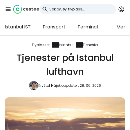
Istanbul IST
Transport
Terminal
Mer
Logg inn på Cestee
... det verdensomspennende
Flyplasser
Istanbul
Tjenester
reisefellesskapet
Tjenester på Istanbul
lufthavn
Fortsett med Google
Kryštof Hájek
oppdatert 28. 06. 2026
Fortsett med Facebook
Fortsett med e-post