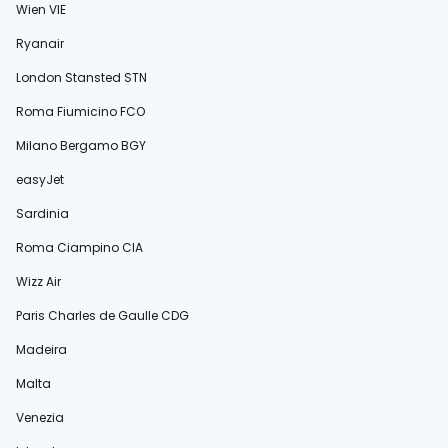
Wien VIE
Ryanair
London Stansted STN
Roma Fiumicino FCO
Milano Bergamo BGY
easyJet
Sardinia
Roma Ciampino CIA
Wizz Air
Paris Charles de Gaulle CDG
Madeira
Malta
Venezia