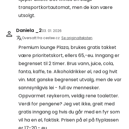
transportkortautomat, men de kan være
utsolgt.
Daniela _2
03. 01. 2026
Oversatt fra cestee.cz
Se originalteksten
Premium lounge Plaza, brukes gratis takket
være prioritetskort, ellers 65,-eu. Inngang er
begrenset til 2 timer. Brus vann, juice, cola,
fanta, kaffe, te. Alkoholdrikker øl, rød og hvit
vin. Mat ganske begrenset utvalg, men de var
sannsynligvis lei - full av mennesker.
Oppvarmet røykerom, veldig rene toaletter.
Verdi for pengene? Jeg vet ikke, greit med
gratis inngang og hvis du går med en fyr som
vil ha en øl, faktisk. Prisen på øl på flyplassen
er 17-20.- eu