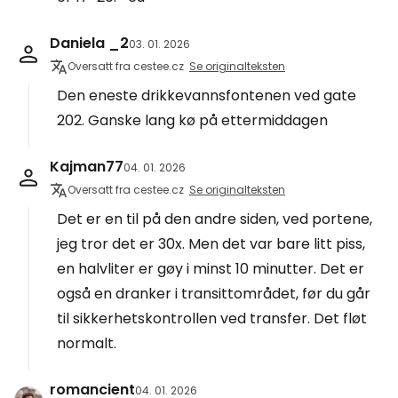
Daniela _2
03. 01. 2026
Oversatt fra cestee.cz
Se originalteksten
Den eneste drikkevannsfontenen ved gate
202. Ganske lang kø på ettermiddagen
Kajman77
04. 01. 2026
Oversatt fra cestee.cz
Se originalteksten
Det er en til på den andre siden, ved portene,
jeg tror det er 30x. Men det var bare litt piss,
en halvliter er gøy i minst 10 minutter. Det er
også en dranker i transittområdet, før du går
til sikkerhetskontrollen ved transfer. Det fløt
normalt.
romancient
04. 01. 2026