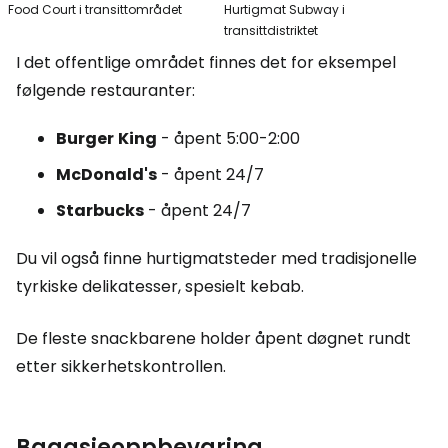
Food Court i transittområdet
Hurtigmat Subway i
transittdistriktet
I det offentlige området finnes det for eksempel
følgende restauranter:
Burger
King
- åpent 5:00-2:00
McDonald's
- åpent 24/7
Starbucks
- åpent 24/7
Du vil også finne hurtigmatsteder med tradisjonelle
tyrkiske delikatesser, spesielt kebab.
De fleste snackbarene holder åpent døgnet rundt
etter sikkerhetskontrollen.
Bagasjeoppbevaring