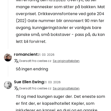
mange mennesker som sitter på bakken. Mat
overpriset. Drikkevannsfontene ved gate 204
(202) Gate nummer blir annonsert 90 min før
avgang, kunngjøringstavler er vanligvis bare
ganske små, små bokstaver - pass på, du kan
lett bli forvirret.
romancient
21. 03. 2026
Oversatt fra cestee.cz
Se originalteksten
Så ingen endring
Sue Ellen Ewing
21. 03. 2026
Oversatt fra cestee.cz
Se originalteksten
Til og med loungen suger der. Det eneste som
er fint der, er kapselhotellet Kepler, som
inkluderer en kapsel, en dusj og en ganske