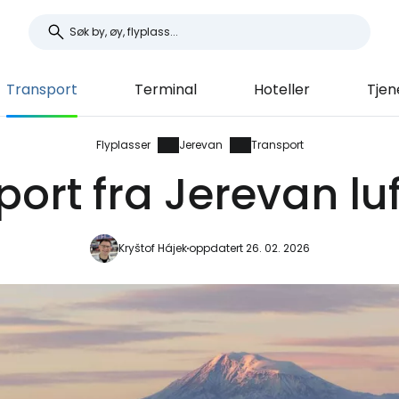
Transport
Terminal
Hoteller
Tjen
Flyplasser
Jerevan
Transport
port fra Jerevan lu
Kryštof Hájek
oppdatert 26. 02. 2026