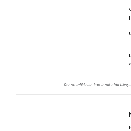
V
f
U
L
ø
Denne artikkelen kan inneholde tilknyt
H