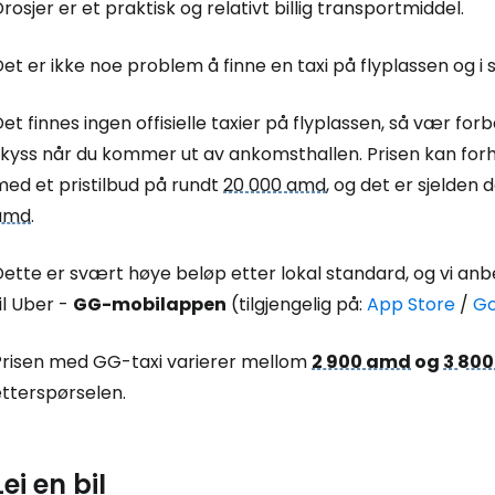
rosjer er et praktisk og relativt billig transportmiddel.
et er ikke noe problem å finne en taxi på flyplassen og 
et finnes ingen offisielle taxier på flyplassen, så vær fo
kyss når du kommer ut av ankomsthallen. Prisen kan forha
med et pristilbud på rundt
20 000 amd
, og det er sjelden
amd
.
Dette er svært høye beløp etter lokal standard, og vi an
il Uber -
GG-mobilappen
(tilgjengelig på
:
App Store
/
Go
Prisen med GG-taxi varierer mellom
2 900 amd
og
3 80
etterspørselen.
Lei en bil