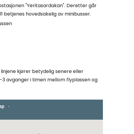
stasjonen "Yeritasardakan". Deretter går
 201 betjenes hovedsakelig av minibusser.
 Cestee
bussen
llesskapet
rtsett med Google
injene kjører betydelig senere eller
 2-3 avganger i timen mellom flyplassen og
tsett med Facebook
tsett med e-post