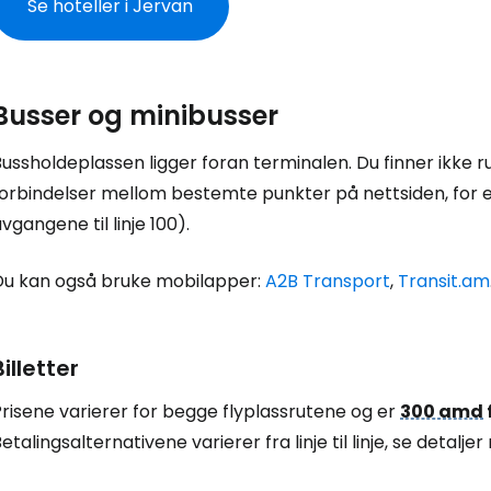
Se hoteller i Jervan
Busser og minibusser
ussholdeplassen ligger foran terminalen. Du finner ikke r
forbindelser mellom bestemte punkter på nettsiden, for
vgangene til linje 100).
Du kan også bruke mobilapper:
A2B Transport
,
Transit.am
Billetter
risene varierer for begge flyplassrutene og er
300 amd
etalingsalternativene varierer fra linje til linje, se detalje