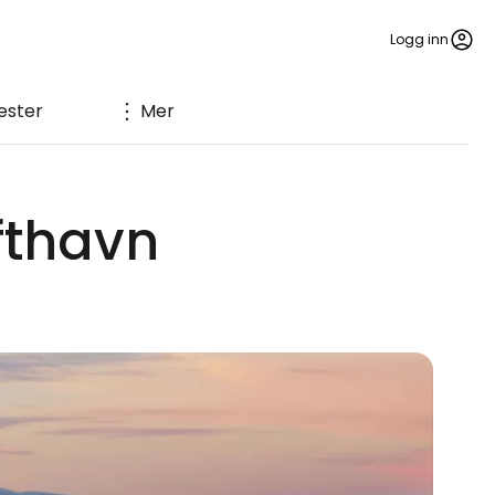
Logg inn
ester
Mer
fthavn