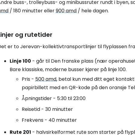
ndre buss-, trolleybuss- og minibussruter rundt i byen, 
amd
/ 180 minutter eller
900 amd
/ hele dagen.
Linjer og rutetider
et er to Jerevan-kollektivtransportlinjer til flyplassen fr
Linje
100
- går til Den franske plass (nær operahuset)
Bare klassiske, moderne busser kjører på linje 100.
Pris -
500 amd
, betal kun med ditt eget kontaktl
papirbillett med en QR-kode på den oransje T
Åpningstider - 5:30 til 23:00
Reisetid - 30 minutter
Frekvens - 40 minutter
Rute
201
- halvsirkelformet rute som starter på flyp