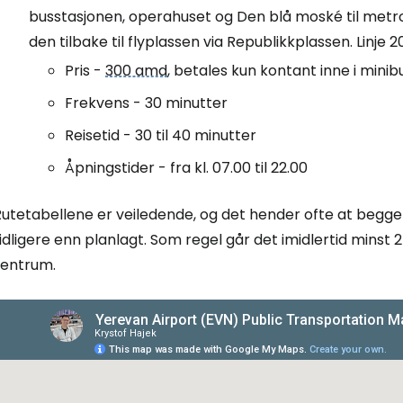
busstasjonen, operahuset og Den blå moské til metro
den tilbake til flyplassen via Republikkplassen. Linje
Logg inn på
Pris -
300 amd
, betales kun kontant inne i mini
Frekvens - 30 minutter
... det verdensomspennende reisefe
Reisetid - 30 til 40 minutter
Åpningstider - fra kl. 07.00 til 22.00
Fo
utetabellene er veiledende, og det hender ofte at begge l
idligere enn planlagt. Som regel går det imidlertid minst
For
sentrum.
For