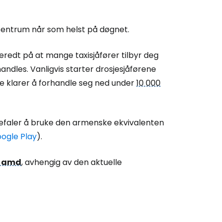
i sentrum når som helst på døgnet.
rberedt på at mange taxisjåfører tilbyr deg
ndles. Vanligvis starter drosjesjåførene
 de klarer å forhandle seg ned under
10 000
befaler å bruke den armenske ekvivalenten
ogle Play
)
.
0 amd
, avhengig av den aktuelle