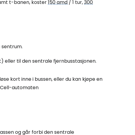
samt t-banen, koster
150 amd
/ 1 tur,
300
a sentrum.
 eller til den sentrale fjernbusstasjonen.
øse kort inne i bussen, eller du kan kjøpe en
elCell-automaten
lassen og går forbi den sentrale