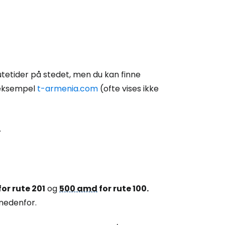
utetider på stedet, men du kan finne
 eksempel
t-armenia.com
(ofte vises ikke
.
for rute 201
og
500 amd
for rute 100.
r nedenfor.