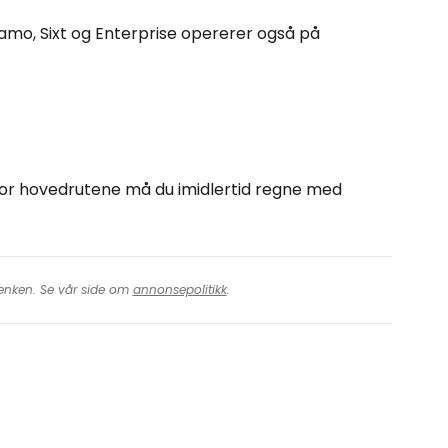
lamo, Sixt og Enterprise opererer også på
nfor hovedrutene må du imidlertid regne med
 lenken. Se vår side om
annonsepolitikk
.