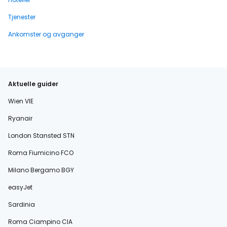
Tjenester
Ankomster og avganger
Aktuelle guider
Wien VIE
Ryanair
London Stansted STN
Roma Fiumicino FCO
Milano Bergamo BGY
easyJet
Sardinia
Roma Ciampino CIA