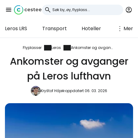
Leros LRS
Transport
Hoteller
Mer
Logg inn på Cestee
... det verdensomspennende
Flyplasser
Leros
Ankomster og avganger
reisefellesskapet
Ankomster og avganger
på Leros lufthavn
Fortsett med Google
Kryštof Hájek
oppdatert 06. 03. 2026
Fortsett med Facebook
Fortsett med e-post