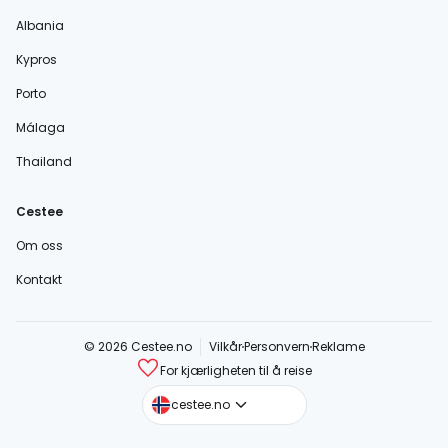
Albania
Kypros
Porto
Málaga
Thailand
Cestee
Om oss
Kontakt
© 2026 Cestee.no
Vilkår
Personvern
Reklame
For kjærligheten til å reise
cestee.com
cestee.no
cestee.sk