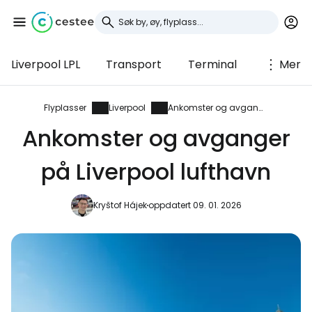
Liverpool LPL
Transport
Terminal
Mer
Logg inn på Cestee
... det verdensomspennende
Flyplasser
Liverpool
Ankomster og avganger
reisefellesskapet
Ankomster og avganger
på Liverpool lufthavn
Fortsett med Google
Kryštof Hájek
oppdatert 09. 01. 2026
Fortsett med Facebook
Fortsett med e-post