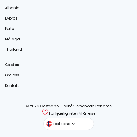
Albania
Kypros
Porto
Málaga
Thailand
Cestee
Om oss
Kontakt
© 2026 Cestee.no
Vilkår
Personvern
Reklame
For kjærligheten til å reise
cestee.com
cestee.no
cestee.sk