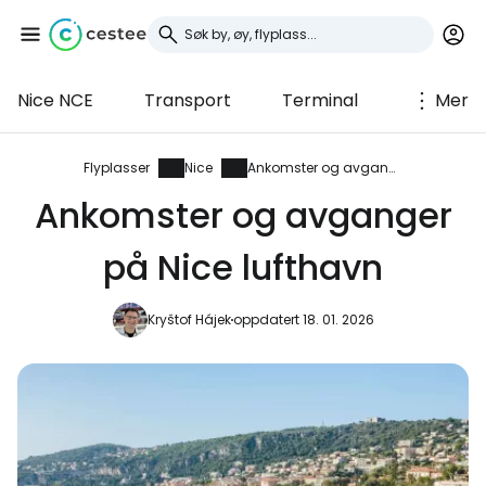
Nice NCE
Transport
Terminal
Mer
Logg inn på Cestee
... det verdensomspennende
Flyplasser
Nice
Ankomster og avganger
reisefellesskapet
Ankomster og avganger
på Nice lufthavn
Fortsett med Google
Kryštof Hájek
oppdatert 18. 01. 2026
Fortsett med Facebook
Fortsett med e-post