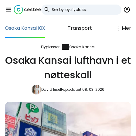
Osaka Kansai KIX
Transport
Mer
Logg inn på Cestee
... det verdensomspennende
Flyplasser
Osaka Kansai
reisefellesskapet
Osaka Kansai lufthavn i et
nøtteskall
Fortsett med Google
David Eiselt
oppdatert 08. 03. 2026
Fortsett med Facebook
Fortsett med e-post