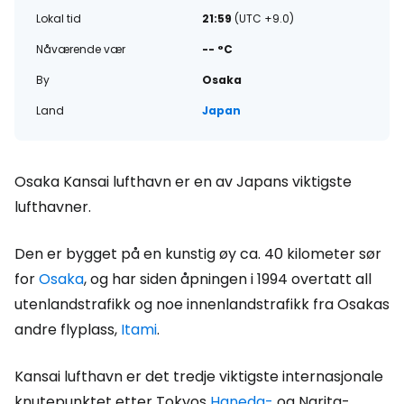
Lokal tid
21:59
(UTC +9.0)
Nåværende vær
-- °C
By
Osaka
Land
Japan
Osaka Kansai lufthavn er en av Japans viktigste
lufthavner.
Den er bygget på en kunstig øy ca. 40 kilometer sør
for
Osaka
, og har siden åpningen i 1994 overtatt all
utenlandstrafikk og noe innenlandstrafikk fra Osakas
andre flyplass,
Itami
.
Kansai lufthavn er det tredje viktigste internasjonale
knutepunktet etter Tokyos
Haneda-
og Narita-