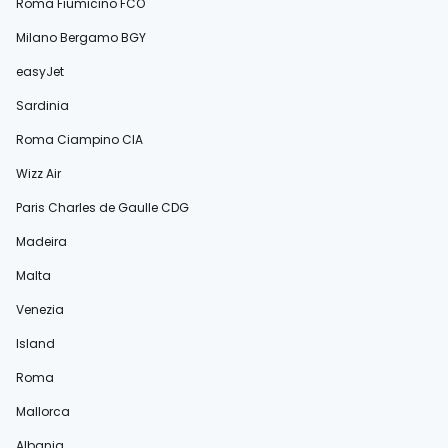
Roma Fiumicino FCO
Milano Bergamo BGY
easyJet
Sardinia
Roma Ciampino CIA
Wizz Air
Paris Charles de Gaulle CDG
Madeira
Malta
Venezia
Island
Roma
Mallorca
Albania