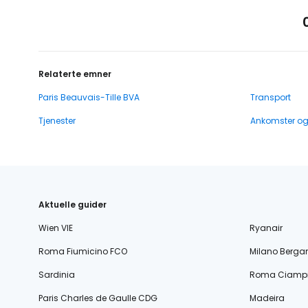
Relaterte emner
Paris Beauvais-Tille BVA
Transport
Tjenester
Ankomster o
Aktuelle guider
Wien VIE
Ryanair
Roma Fiumicino FCO
Milano Berg
Sardinia
Roma Ciampi
Paris Charles de Gaulle CDG
Madeira