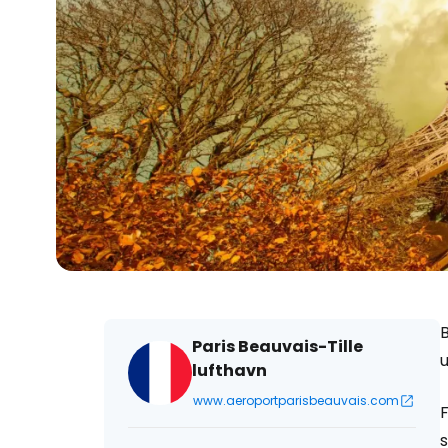
B
Paris Beauvais-Tille
u
lufthavn
www.aeroportparisbeauvais.com
F