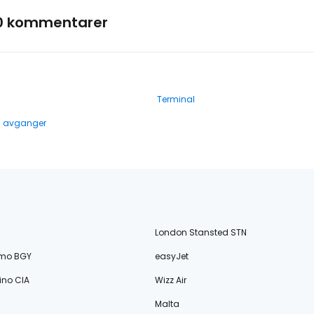
0 kommentarer
Terminal
g avganger
London Stansted STN
amo BGY
easyJet
no CIA
Wizz Air
Malta