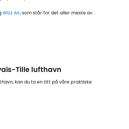
llesskapet
g
Wizz Air
, som står for det aller meste av
rtsett med Google
tsett med Facebook
vais-Tille lufthavn
tsett med e-post
thavn, kan du ta en titt på våre praktiske