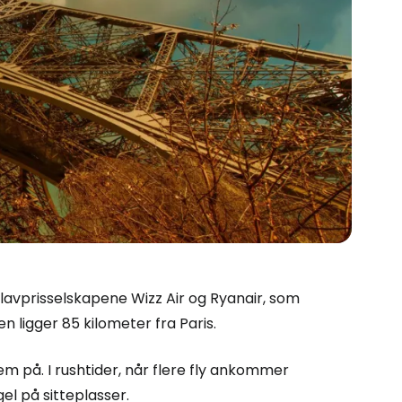
 lavprisselskapene Wizz Air og Ryanair, som
n ligger 85 kilometer fra Paris.
 Cestee
em på. I rushtider, når flere fly ankommer
l på sitteplasser.