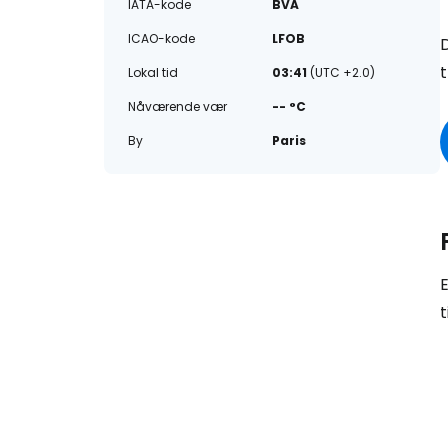
IATA-kode
BVA
ICAO-kode
LFOB
D
t
Lokal tid
03:41
(UTC +2.0)
Nåværende vær
-- °C
By
Paris
E
t