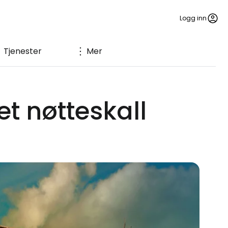
Logg inn
Tjenester
Mer
et nøtteskall