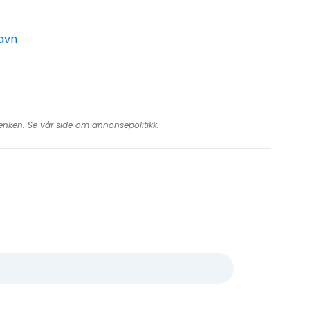
havn
 lenken. Se vår side om
annonsepolitikk
.