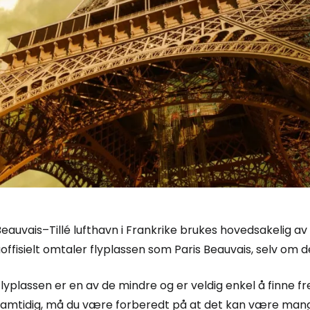
eauvais–Tillé lufthavn i Frankrike brukes hovedsakelig av
offisielt omtaler flyplassen som Paris Beauvais, selv om de
Logg inn på
lyplassen er en av de mindre og er veldig enkel å finne fr
samtidig, må du være forberedt på at det kan være mange