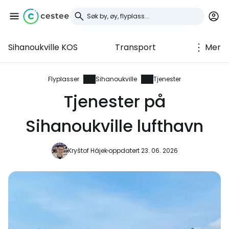
Sihanoukville KOS
Transport
Mer
Logg inn på Cestee
... det verdensomspennende
Flyplasser
Sihanoukville
Tjenester
reisefellesskapet
Tjenester på
Sihanoukville lufthavn
Fortsett med Google
Kryštof Hájek
oppdatert 23. 06. 2026
Fortsett med Facebook
Fortsett med e-post