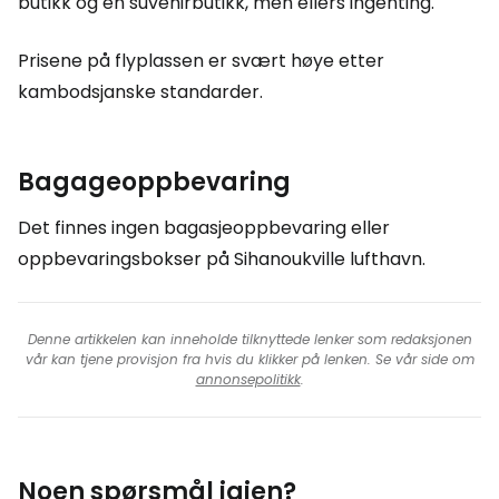
butikk og en suvenirbutikk, men ellers ingenting.
Prisene på flyplassen er svært høye etter
kambodsjanske standarder.
Bagageoppbevaring
Det finnes ingen bagasjeoppbevaring eller
oppbevaringsbokser på Sihanoukville lufthavn.
Denne artikkelen kan inneholde tilknyttede lenker som redaksjonen
vår kan tjene provisjon fra hvis du klikker på lenken. Se vår side om
annonsepolitikk
.
Noen spørsmål igjen?