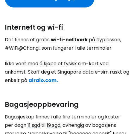
Internett og wi-fi
Det finnes et gratis
wi-fi-nettverk
på flyplassen,
#WiFi@Changi, som fungerer i alle terminaler.
Ikke vent med å kjøpe et fysisk sim-kort ved
ankomst. Skaff deg et Singapore data e-sim raskt og
enkelt på
airalo.com.
Bagasjeoppbevaring
Bagasjeskap finnes i alle fire terminaler og koster
per døgn
11 sgd
til
19 sgd
, avhengig av bagasjens
størrelse. Veibeskrivelse til
"baggage deposit"
finner