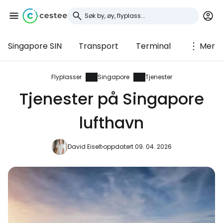
Singapore SIN
Transport
Terminal
Mer
Logg inn på Cestee
... det verdensomspennende
Flyplasser
Singapore
Tjenester
reisefellesskapet
Tjenester på Singapore
lufthavn
Fortsett med Google
David Eiselt
oppdatert 09. 04. 2026
Fortsett med Facebook
Fortsett med e-post