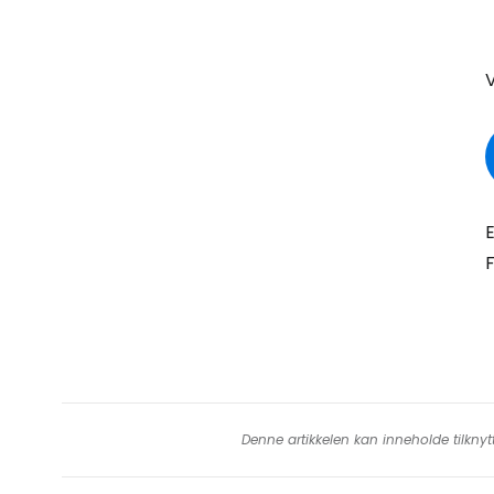
V
E
F
Denne artikkelen kan inneholde tilknyt