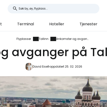
t
Terminal
Hoteller
Tjenester
Flyplasser
Tallinn
Ankomster og avganger
g avganger på Tall
David Eiselt
oppdatert 25. 02. 2026