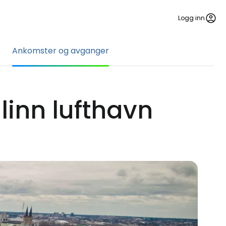
Logg inn
Ankomster og avganger
inn lufthavn