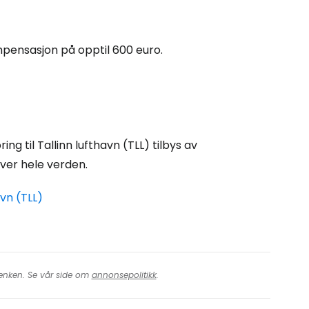
tsett med Facebook
kompensasjon på opptil 600 euro.
tsett med e-post
g til Tallinn lufthavn (TLL) tilbys av
over hele verden.
avn (TLL)
 lenken. Se vår side om
annonsepolitikk
.