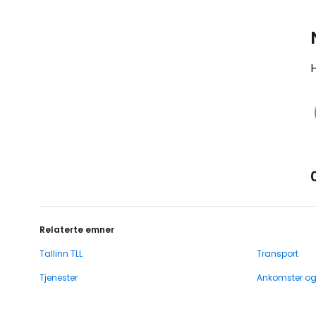
H
Relaterte emner
Tallinn TLL
Transport
Tjenester
Ankomster o