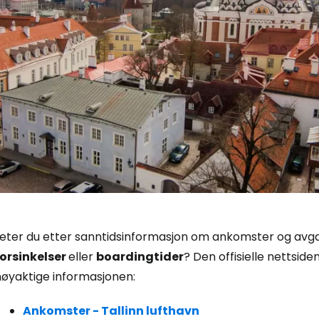
Logg inn på
eter du etter sanntidsinformasjon om ankomster og avgang
forsinkelser
eller
boardingtider
... det verdensomspennende reisefe
? Den offisielle nettsiden
nøyaktige informasjonen:
Fo
Ankomster - Tallinn lufthavn