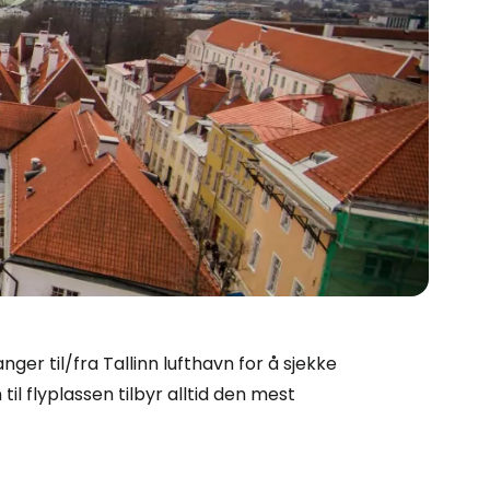
 Cestee
er til/fra Tallinn lufthavn for å sjekke
llesskapet
 til flyplassen tilbyr alltid den mest
rtsett med Google