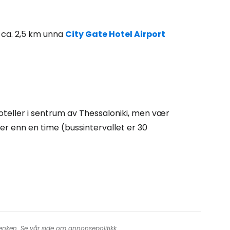
rtsett med Google
 ca. 2,5 km unna
City Gate Hotel Airport
tsett med Facebook
tsett med e-post
 hoteller i sentrum av Thessaloniki, men vær
 enn en time (bussintervallet er 30
 lenken. Se vår side om
annonsepolitikk
.