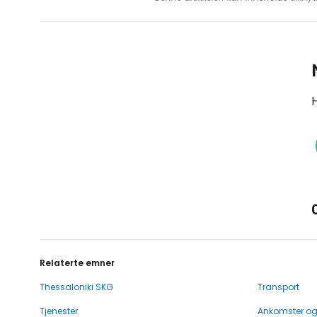
H
Relaterte emner
Thessaloniki SKG
Transport
Tjenester
Ankomster o