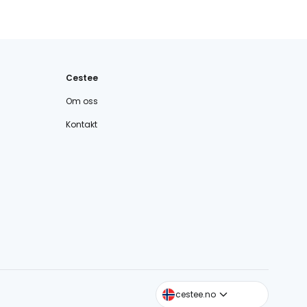
Cestee
Om oss
Kontakt
cestee.com
cestee.no