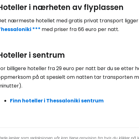
Fo
Hoteller i nærheten av flyplassen
Det nærmeste hotellet med gratis privat transport ligger
For
Thessaloniki ***
med priser fra 66 euro per natt.
For
Hoteller i sentrum
or billigere hoteller fra 29 euro per natt bør du se etter
oppmerksom på at spesielt om natten tar transporten mer
inutter).
Finn hoteller i Thessaloniki sentrum
tede lenker som redaksjonen vår kan tjene provisjon fra hvis du klikker på