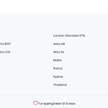
London Stansted STN
amo BGY
easyJet
no CIA
Wizz Air
Malta
Roma
Kypros
Thailand
For kjærligheten til å reise