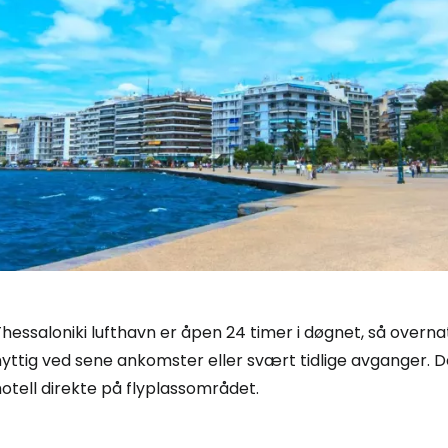
Logg inn på
Thessaloniki lufthavn er åpen 24 timer i døgnet, så over
yttig ved sene ankomster eller svært tidlige avganger. D
... det verdensomspennende reisefe
otell direkte på flyplassområdet.