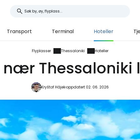
Transport
Terminal
Hoteller
Tj
Flyplasser
Thessaloniki
Hoteller
r nær Thessaloniki 
Kryštof Hájek
oppdatert 02. 06. 2026