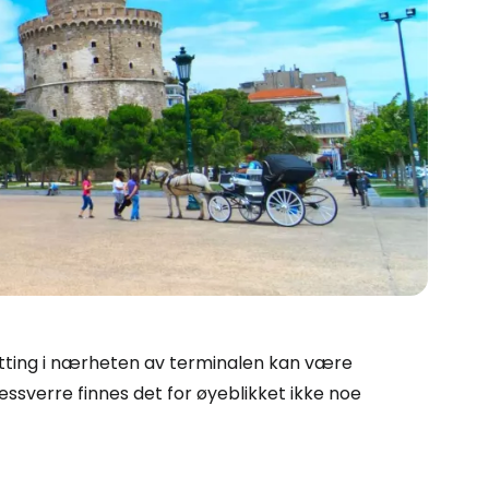
 Cestee
natting i nærheten av terminalen kan være
essverre finnes det for øyeblikket ikke noe
llesskapet