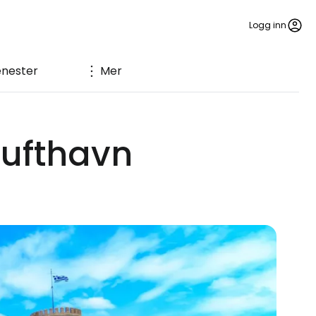
Logg inn
enester
Mer
lufthavn