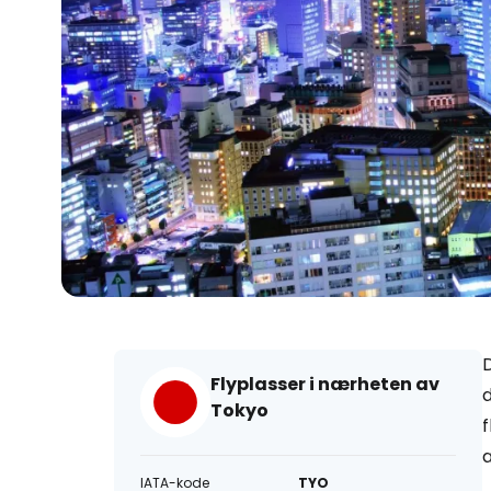
D
Flyplasser i nærheten av
d
Tokyo
f
a
IATA-kode
TYO