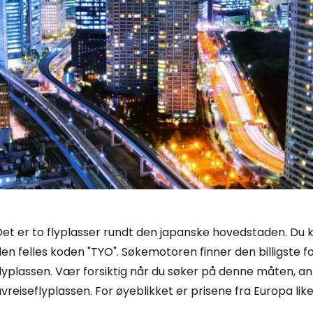
Logg inn på
... det verdensomspennende reisefe
et er to flyplasser rundt den japanske hovedstaden. Du ka
Fo
en felles koden "TYO". Søkemotoren finner den billigste 
lyplassen. Vær forsiktig når du søker på denne måten, an
vreiseflyplassen. For øyeblikket er prisene fra Europa like
For