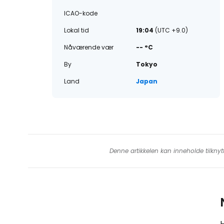
ICAO-kode
Lokal tid
19:04
(UTC +9.0)
Nåværende vær
-- °C
By
Tokyo
Land
Japan
Denne artikkelen kan inneholde tilknyt
H