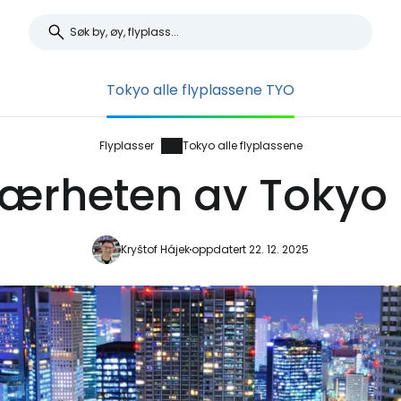
Tokyo alle flyplassene TYO
Flyplasser
Tokyo alle flyplassene
nærheten av Tokyo i
Kryštof Hájek
oppdatert 22. 12. 2025