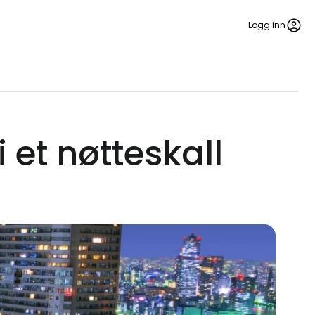
Logg inn
 et nøtteskall