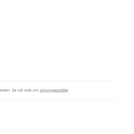
tsett med e-post
 lenken. Se vår side om
annonsepolitikk
.