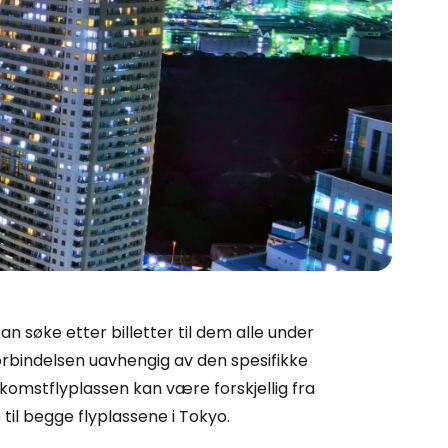
 Cestee
llesskapet
n søke etter billetter til dem alle under
rtsett med Google
forbindelsen uavhengig av den spesifikke
komstflyplassen kan være forskjellig fra
 til begge flyplassene i Tokyo.
tsett med Facebook