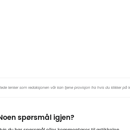
For
tede lenker som redaksjonen vår kan tjene provisjon fra hvis du klikker på
Noen spørsmål igjen?
vis du har spørsmål eller kommentarer til artikkelen...