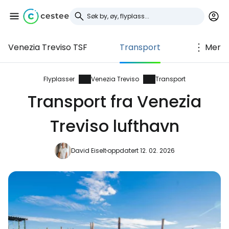
Venezia Treviso TSF
Transport
Mer
Logg inn på Cestee
... det verdensomspennende
Flyplasser
Venezia Treviso
Transport
reisefellesskapet
Transport fra Venezia
Treviso lufthavn
Fortsett med Google
David Eiselt
oppdatert 12. 02. 2026
Fortsett med Facebook
Fortsett med e-post