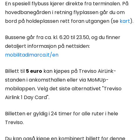
En spesiell flybuss kjører direkte fra terminalen. På
hovedbanegården i retning flyplassen går du om
bord på holdeplassen rett foran utgangen (se
kart
).
Bussene går fra ca. kl. 6.20 til 23.50, og du finner
detaljert informasjon på nettsiden:
mobilitadimarca.it/en
Billett til
5 euro
kan kjøpes på Treviso AirLink-
standen i ankomsthallen eller via MoMUp-
mobilappen. Velg det siste alternativet "Treviso
Airlink 1 Day Card".
Billetten er gyldig i 24 timer for alle ruter i hele
Treviso.
Du kan også kjøpe en kombinert billett for denne