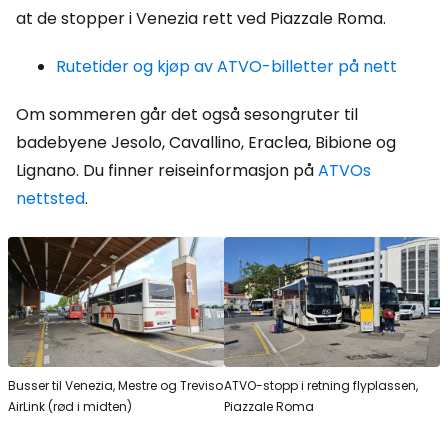
at de stopper i Venezia rett ved Piazzale Roma.
Rutetider og kjøp av ATVO-billetter på nett
Om sommeren går det også sesongruter til
badebyene Jesolo, Cavallino, Eraclea, Bibione og
Lignano. Du finner reiseinformasjon på
ATVOs
nettsted
.
Busser til Venezia, Mestre og Treviso
ATVO-stopp i retning flyplassen,
AirLink (rød i midten)
Piazzale Roma