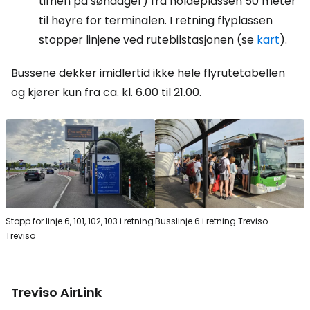
timen på søndager) fra holdeplassen 50 meter
til høyre for terminalen. I retning flyplassen
stopper linjene ved rutebilstasjonen (se
kart
).
Bussene dekker imidlertid ikke hele flyrutetabellen
og kjører kun fra ca. kl. 6.00 til 21.00.
Stopp for linje 6, 101, 102, 103 i retning
Busslinje 6 i retning Treviso
Treviso
Treviso AirLink