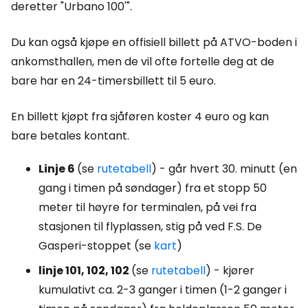
deretter "Urbano 100'".
Du kan også kjøpe en offisiell billett på ATVO-boden i
ankomsthallen, men de vil ofte fortelle deg at de
bare har en 24-timersbillett til 5 euro.
En billett kjøpt fra sjåføren koster 4 euro og kan
bare betales kontant.
Linje 6
(se
rutetabell
) - går hvert 30. minutt (en
gang i timen på søndager) fra et stopp 50
meter til høyre for terminalen, på vei fra
stasjonen til flyplassen, stig på ved F.S. De
Gasperi-stoppet (se
kart
)
linje 101, 102, 102
(se
rutetabell
) - kjører
kumulativt ca. 2-3 ganger i timen (1-2 ganger i