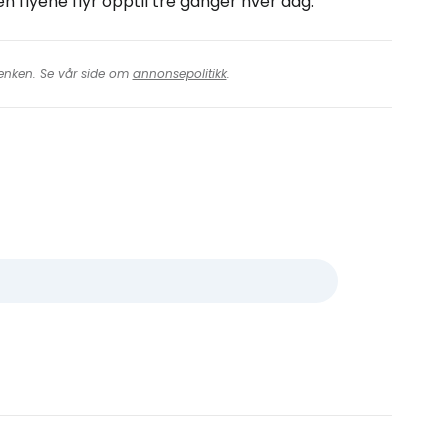
n flyene flyr opptil tre ganger hver dag.
 lenken. Se vår side om
annonsepolitikk
.