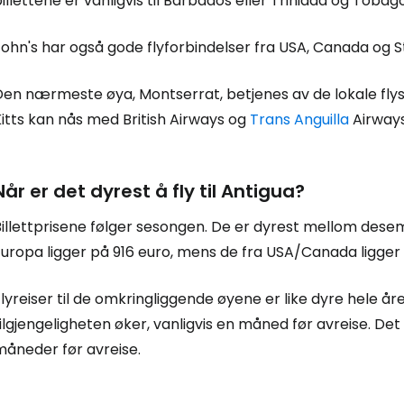
illettene er vanligvis til Barbados eller Trinidad og Tobago
... det verdensomspennende reisefe
ohn's har også gode flyforbindelser fra USA, Canada og S
Fo
Den nærmeste øya, Montserrat, betjenes av de lokale fl
itts kan nås med British Airways og
Trans Anguilla
Airways
For
Når er det dyrest å fly til Antigua?
For
Billettprisene følger sesongen. De er dyrest mellom dese
Europa ligger på 916 euro, mens de fra USA/Canada ligger
lyreiser til de omkringliggende øyene er like dyre hele år
ilgjengeligheten øker, vanligvis en måned før avreise. Det 
måneder før avreise.