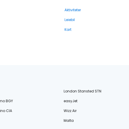
Aktiviteter
Leiebil
Kart
London Stansted STN
amo BGY
easyJet
no CIA
Wizz Air
Malta