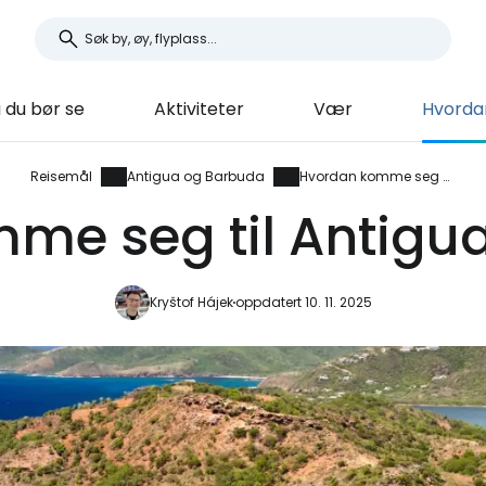
 du bør se
Aktiviteter
Vær
Hvorda
Reisemål
Antigua og Barbuda
Hvordan komme seg dit
me seg til Antigu
Kryštof Hájek
oppdatert 10. 11. 2025