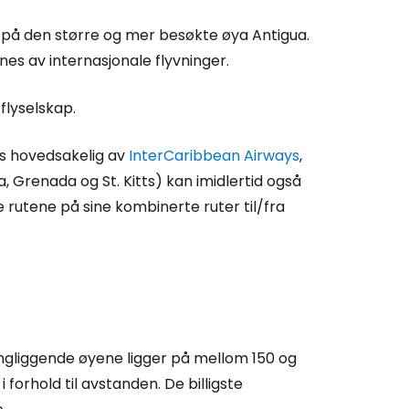
 på den større og mer besøkte øya Antigua.
es av internasjonale flyvninger.
flyselskap.
ys hovedsakelig av
InterCaribbean Airways
,
cia, Grenada og St. Kitts) kan imidlertid også
se rutene på sine kombinerte ruter til/fra
 Cestee
ringliggende øyene ligger på mellom 150 og
 forhold til avstanden. De billigste