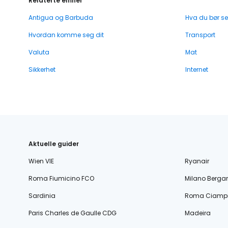
Relaterte emner
Antigua og Barbuda
Hva du bør se
Hvordan komme seg dit
Transport
Valuta
Mat
Sikkerhet
Internet
Aktuelle guider
Wien VIE
Ryanair
Roma Fiumicino FCO
Milano Berg
Sardinia
Roma Ciampi
Paris Charles de Gaulle CDG
Madeira