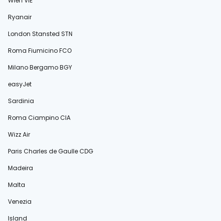
Wien VIE
Ryanair
London Stansted STN
Roma Fiumicino FCO
Milano Bergamo BGY
easyJet
Sardinia
Roma Ciampino CIA
Wizz Air
Paris Charles de Gaulle CDG
Madeira
Malta
Venezia
Island