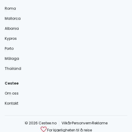
Roma
Mallorca
Albania
Kypros
Porto
Málaga
Thailand
Cestee
Om oss
Kontakt
© 2026 Cestee.no
Vilkår
Personvern
Reklame
For kjærligheten til å reise