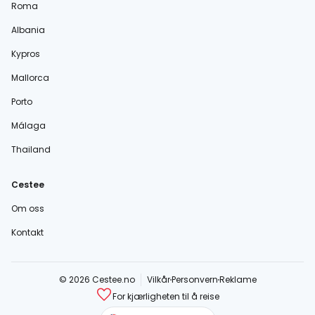
Roma
Albania
Kypros
Mallorca
Porto
Málaga
Thailand
Cestee
Om oss
Kontakt
© 2026 Cestee.no
Vilkår
Personvern
Reklame
For kjærligheten til å reise
cestee.com