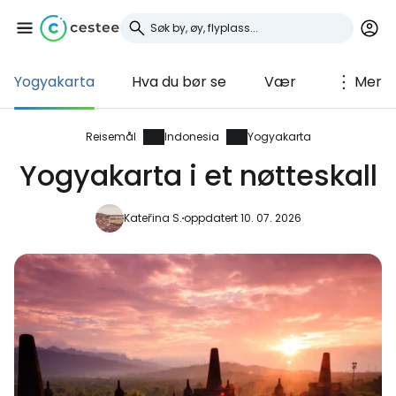
Yogyakarta
Hva du bør se
Vær
Mer
Logg inn på Cestee
... det verdensomspennende
Reisemål
Indonesia
Yogyakarta
reisefellesskapet
Yogyakarta i et nøtteskall
Fortsett med Google
Kateřina S.
oppdatert 10. 07. 2026
Fortsett med Facebook
Fortsett med e-post