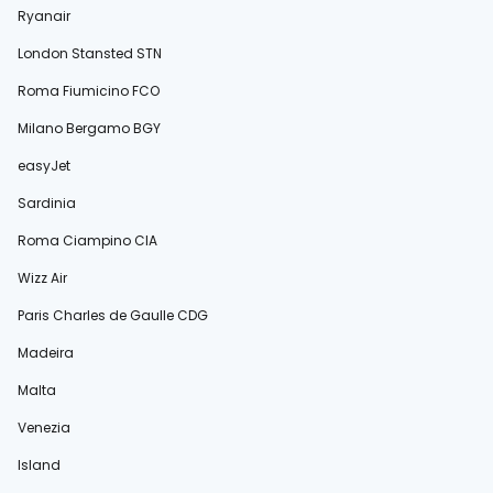
Ryanair
London Stansted STN
Roma Fiumicino FCO
Milano Bergamo BGY
easyJet
Sardinia
Roma Ciampino CIA
Wizz Air
Paris Charles de Gaulle CDG
Madeira
Malta
Venezia
Island