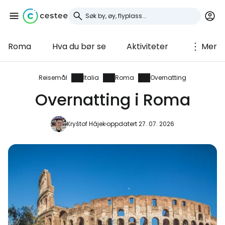
Roma
Hva du bør se
Aktiviteter
Mer
Logg inn på Cestee
... det verdensomspennende
Reisemål
Italia
Roma
Overnatting
reisefellesskapet
Overnatting i Roma
Fortsett med Google
Kryštof Hájek
oppdatert 27. 07. 2026
Fortsett med Facebook
Fortsett med e-post