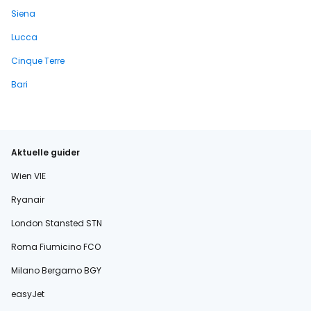
Siena
Lucca
Cinque Terre
Bari
Aktuelle guider
Wien VIE
Ryanair
London Stansted STN
Roma Fiumicino FCO
Milano Bergamo BGY
easyJet