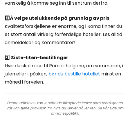
vanskelig å komme seg inn til sentrum derfra.
2️⃣Å velge utelukkende på grunnlag av pris
Kvalitetsforskjellene er enorme, og i Roma finner du
et stort antall virkelig forferdelige hoteller. Les alltid
anmeldelser og kommentarer!
3️⃣
Siste-liten-bestillinger
Hvis du skal reise til Roma i helgene, om sommeren, i
julen eller i påsken,
bør du bestille hotellet
minst en
måned i forveien.
Denne artikkelen kan inneholde tilknyttede lenker som redaksjonen
vår kan tjene provisjon fra hvis du klikker på lenken. Se vår side om
annonsepolitikk
.