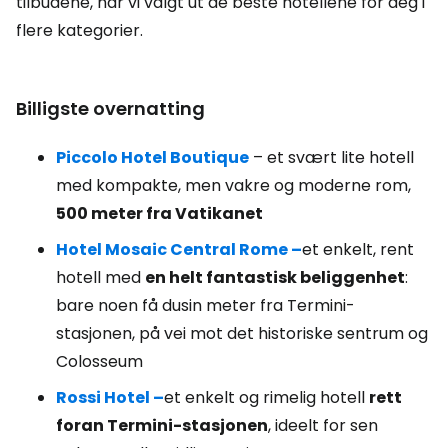
tilbudene, har vi valgt ut de beste hotellene for deg i
flere kategorier.
Billigste overnatting
Piccolo Hotel Boutique
– et svært lite hotell
med kompakte, men vakre og moderne rom,
500 meter fra Vatikanet
Hotel Mosaic Central Rome –
et enkelt, rent
hotell med
en helt fantastisk beliggenhet
:
bare noen få dusin meter fra Termini-
stasjonen, på vei mot det historiske sentrum og
Colosseum
Rossi Hotel –
et enkelt og rimelig hotell
rett
foran Termini-stasjonen
, ideelt for sen