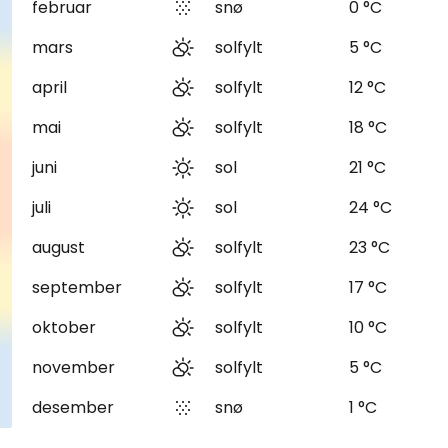
februar
snø
0 °C
mars
solfylt
5 °C
april
solfylt
12 °C
mai
solfylt
18 °C
juni
sol
21 °C
juli
sol
24 °C
august
solfylt
23 °C
september
solfylt
17 °C
oktober
solfylt
10 °C
november
solfylt
5 °C
desember
snø
1 °C