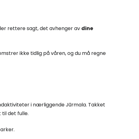
 eller rettere sagt, det avhenger av
dine
strer ikke tidlig på våren, og du må regne
ndaktiviteter i nærliggende Jūrmala. Takket
l det fulle.
parker.