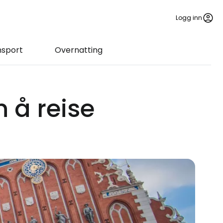
Logg inn
nsport
Overnatting
n å reise