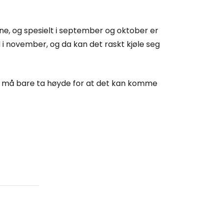
llesskapet
, og spesielt i september og oktober er
rtsett med Google
i november, og da kan det raskt kjøle seg
tsett med Facebook
u må bare ta høyde for at det kan komme
tsett med e-post