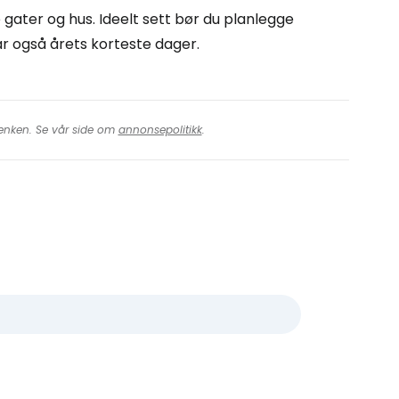
e gater og hus. Ideelt sett bør du planlegge
r også årets korteste dager.
 lenken. Se vår side om
annonsepolitikk
.