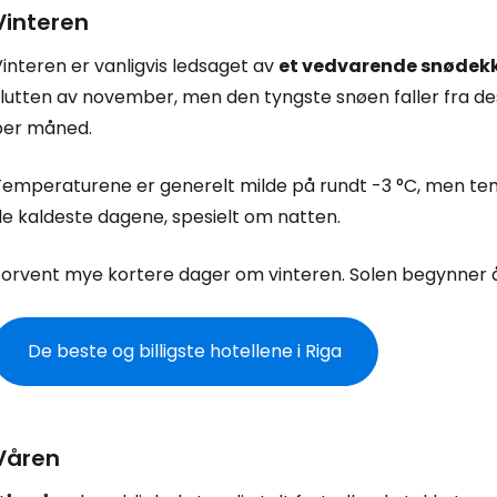
Vinteren
interen er vanligvis ledsaget av
et vedvarende snødek
slutten av november, men den tyngste snøen faller fra de
per måned.
Temperaturene er generelt milde på rundt -3 °C, men tem
de kaldeste dagene, spesielt om natten.
orvent mye kortere dager om vinteren. Solen begynner å g
De beste og billigste hotellene i Riga
Våren