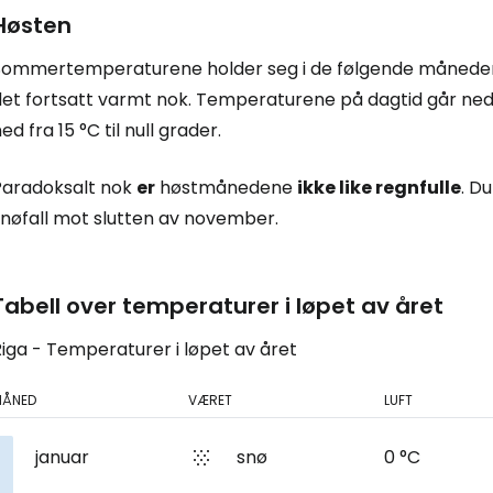
Høsten
... det verdensomspennende reisefe
Sommertemperaturene holder seg i de følgende månedene
Fo
det fortsatt varmt nok. Temperaturene på dagtid går ned 
ed fra 15 °C til null grader.
For
Paradoksalt nok
er
høstmånedene
ikke like regnfulle
. D
snøfall mot slutten av november.
For
Tabell over temperaturer i løpet av året
iga - Temperaturer i løpet av året
MÅNED
VÆRET
LUFT
januar
snø
0 °C