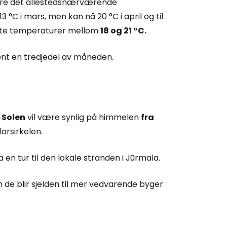
være det allestedsnærværende
°C i mars, men kan nå 20 °C i april og til
vente temperaturer mellom
18 og 21 °C.
ent en tredjedel av måneden.
.
Solen
vil være synlig på himmelen
fra
arsirkelen.
 en tur til den lokale stranden i Jūrmala.
e blir sjelden til mer vedvarende byger
 Cestee