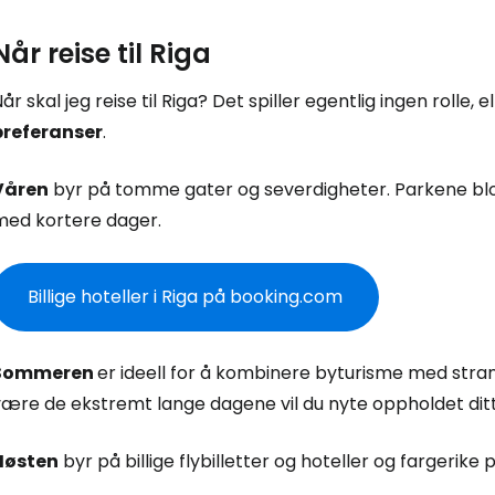
Når reise til Riga
år skal jeg reise til Riga? Det spiller egentlig ingen rolle,
preferanser
.
Våren
byr på tomme gater og severdigheter. Parkene blom
med kortere dager.
Billige hoteller i Riga på booking.com
Sommeren
er ideell for å kombinere byturisme med stra
ære de ekstremt lange dagene vil du nyte oppholdet ditt ti
Høsten
byr på billige flybilletter og hoteller og fargerike 