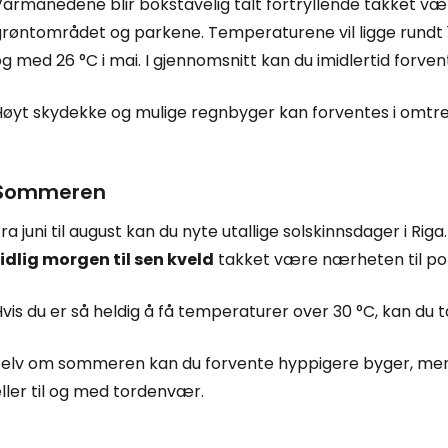
Vårmånedene blir bokstavelig talt fortryllende takket 
røntområdet og parkene. Temperaturene vil ligge rundt 13 
og med 26 °C i mai. I gjennomsnitt kan du imidlertid for
Høyt skydekke og mulige regnbyger kan forventes i omtr
Sommeren
ra juni til august kan du nyte utallige solskinnsdager i Riga
tidlig morgen til sen kveld
takket være nærheten til pol
vis du er så heldig å få temperaturer over 30 °C, kan du ta
Selv om sommeren kan du forvente hyppigere byger, men d
ller til og med tordenvær.
Logg inn på