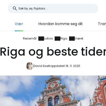
Vær
Hvordan komme seg dit
Tra
Reisemål
Latvia
Riga
Været
Riga og beste tide
David Eiselt
oppdatert 18. 11. 2025