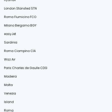
London Stansted STN
Roma Fiumicino FCO
Milano Bergamo BGY
easyJet
Sardinia
Roma Ciampino CIA
Wizz Air
Paris Charles de Gaulle CDG
Madeira
Malta
Venezia
Island
Roma