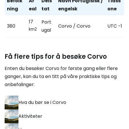
Befolk
Ar
Dels
Navn Portugisisk /
Tidss
ning
eal
tat
engelsk
one
17
Port
380
Corvo / Corvo
UTC -1
km2
ugal
Få flere tips for å besøke Corvo
Enten du besøker Corvo for første gang eller flere
ganger, kan du ta en titt på våre praktiske tips og
anbefalinger:
Hva du bør se i Corvo
Aktiviteter