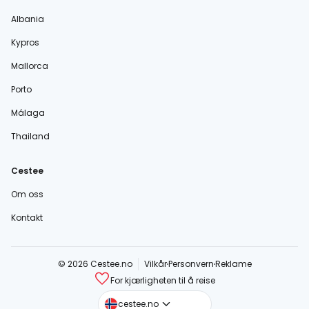
Albania
Kypros
Mallorca
Porto
Málaga
Thailand
Cestee
Om oss
Kontakt
© 2026 Cestee.no
Vilkår
Personvern
Reklame
For kjærligheten til å reise
cestee.com
cestee.no