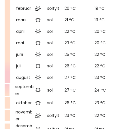
februar
solfylt
20 °C
19 °C
mars
sol
21 °C
19 °C
april
sol
22 °C
20 °C
mai
sol
23 °C
20 °C
juni
sol
25 °C
22 °C
juli
sol
26 °C
22 °C
august
sol
27 °C
23 °C
septemb
sol
27 °C
24 °C
er
oktober
sol
26 °C
23 °C
novemb
solfylt
23 °C
22 °C
er
desemb