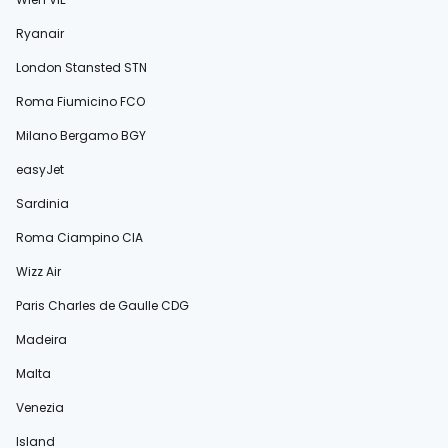
Ryanair
London Stansted STN
Roma Fiumicino FCO
Milano Bergamo BGY
easyJet
Sardinia
Roma Ciampino CIA
Wizz Air
Paris Charles de Gaulle CDG
Madeira
Malta
Venezia
Island