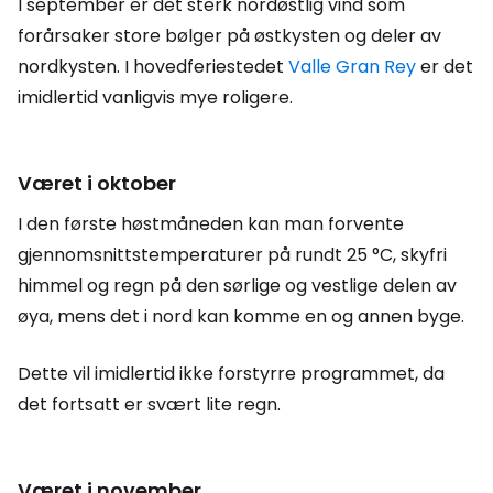
I september er det sterk nordøstlig vind som
forårsaker store bølger på østkysten og deler av
nordkysten. I hovedferiestedet
Valle Gran Rey
er det
imidlertid vanligvis mye roligere.
Været i oktober
I den første høstmåneden kan man forvente
gjennomsnittstemperaturer på rundt 25 °C, skyfri
himmel og regn på den sørlige og vestlige delen av
øya, mens det i nord kan komme en og annen byge.
Dette vil imidlertid ikke forstyrre programmet, da
det fortsatt er svært lite regn.
Været i november