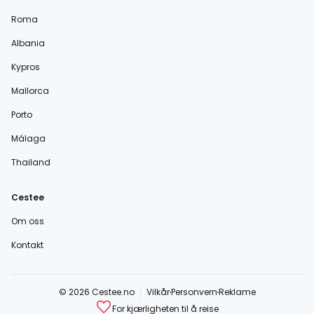
Roma
Albania
Kypros
Mallorca
Porto
Málaga
Thailand
Cestee
Om oss
Kontakt
© 2026 Cestee.no
Vilkår
Personvern
Reklame
For kjærligheten til å reise