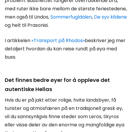
problem. Bussnettet fungerer overraskende bra,
med ruter ikke bare mellom de største feriestedene,
men også til Lindos,
Sommerfugldalen
,
De syv kildene
og helt til Prasonisi.
I artikkelen
«Transport på Rhodos»
beskriver jeg mer
detaljert hvordan du kan reise rundt på øya med
buss.
Det finnes bedre øyer for å oppleve det
autentiske Hellas
Hvis du er på jakt etter rolige, hvite landsbyer, få
turister og atmosfæren på en tradisjonell gresk øy,
vil du sannsynligvis finne steder som Leros, Skyros
eller visse deler av den enorme og mangfoldige øya