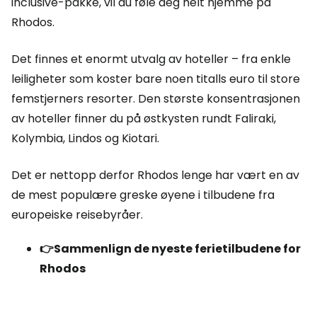
inclusive-pakke, vil du føle deg helt hjemme på
Rhodos.
Det finnes et enormt utvalg av hoteller – fra enkle
leiligheter som koster bare noen titalls euro til store
femstjerners resorter. Den største konsentrasjonen
av hoteller finner du på østkysten rundt Faliraki,
Kolymbia, Lindos og Kiotari.
Det er nettopp derfor Rhodos lenge har vært en av
de mest populære greske øyene i tilbudene fra
europeiske reisebyråer.
👉Sammenlign de nyeste ferietilbudene for
Rhodos