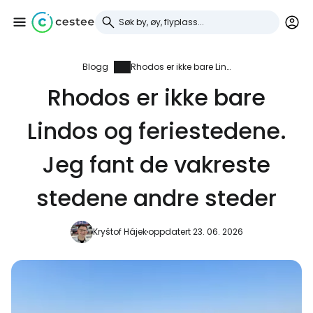
Blogg
Rhodos er ikke bare Lindos og feriestedene. Jeg fant de vakreste stedene andre steder
Logg inn på Cestee
Rhodos er ikke bare
... det verdensomspennende
Lindos og feriestedene.
reisefellesskapet
Jeg fant de vakreste
Fortsett med Google
stedene andre steder
Fortsett med Facebook
Kryštof Hájek
oppdatert 23. 06. 2026
Fortsett med e-post