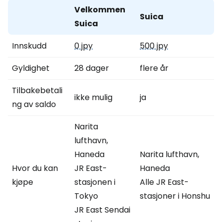
Velkommen
Suica
Suica
Innskudd
0 jpy
500 jpy
Gyldighet
28 dager
flere år
Tilbakebetali
ikke mulig
ja
ng av saldo
Narita
lufthavn,
Haneda
Narita lufthavn,
Hvor du kan
JR East-
Haneda
kjøpe
stasjonen i
Alle JR East-
Tokyo
stasjoner i Honshu
JR East Sendai