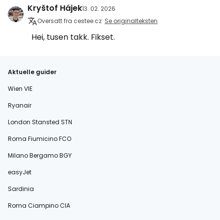
Kryštof Hájek
13. 02. 2026
Oversatt fra cestee.cz
Se originalteksten
Hei, tusen takk. Fikset.
Aktuelle guider
Wien VIE
Ryanair
London Stansted STN
Roma Fiumicino FCO
Milano Bergamo BGY
easyJet
Sardinia
Roma Ciampino CIA