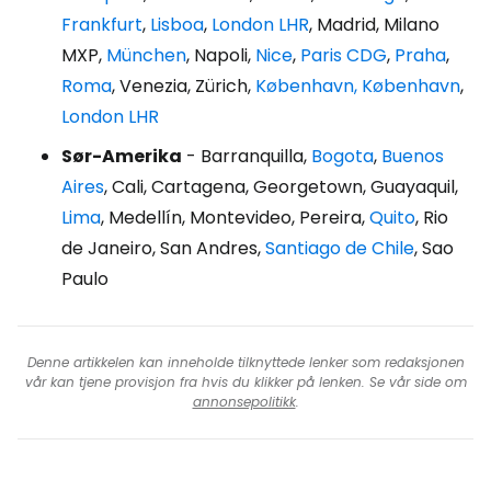
Frankfurt
,
Lisboa
,
London LHR
, Madrid, Milano
MXP,
München
, Napoli,
Nice
,
Paris CDG
,
Praha
,
Roma
, Venezia, Zürich,
København, København
,
London LHR
Sør-Amerika
- Barranquilla,
Bogota
,
Buenos
Aires
, Cali, Cartagena, Georgetown, Guayaquil,
Lima
, Medellín, Montevideo, Pereira,
Quito
, Rio
de Janeiro, San Andres,
Santiago de Chile
, Sao
Paulo
Denne artikkelen kan inneholde tilknyttede lenker som redaksjonen
vår kan tjene provisjon fra hvis du klikker på lenken. Se vår side om
annonsepolitikk
.