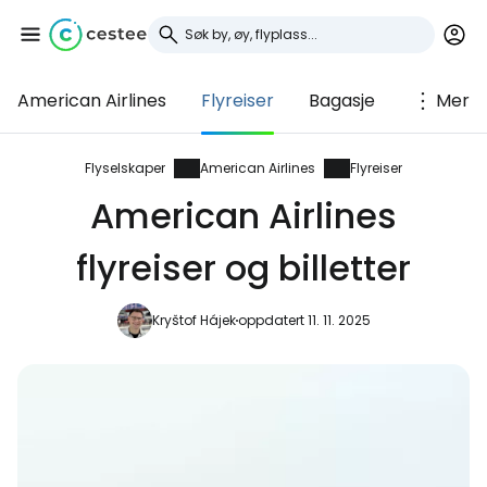
American Airlines
Flyreiser
Bagasje
Mer
Logg inn på Cestee
... det verdensomspennende
Flyselskaper
American Airlines
Flyreiser
reisefellesskapet
American Airlines
flyreiser og billetter
Fortsett med Google
Kryštof Hájek
oppdatert 11. 11. 2025
Fortsett med Facebook
Fortsett med e-post