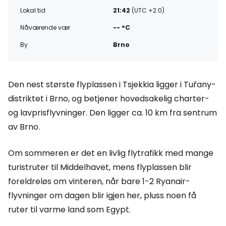
Lokal tid
21:42
(UTC +2.0)
Nåværende vær
-- °C
By
Brno
Den nest største flyplassen i Tsjekkia ligger i Tuřany-
distriktet i Brno, og betjener hovedsakelig charter-
og lavprisflyvninger. Den ligger ca. 10 km fra sentrum
av Brno.
Om sommeren er det en livlig flytrafikk med mange
turistruter til Middelhavet, mens flyplassen blir
foreldreløs om vinteren, når bare 1-2 Ryanair-
flyvninger om dagen blir igjen her, pluss noen få
ruter til varme land som Egypt.