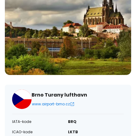
Brno Turany lufthavn
www.airport-brno.cz
IATA-kode
BRQ
ICAO-kode
LKTB