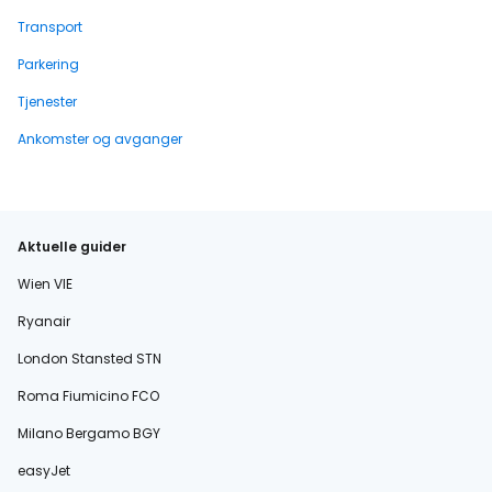
Transport
Parkering
Tjenester
Ankomster og avganger
Aktuelle guider
Wien VIE
Ryanair
London Stansted STN
Roma Fiumicino FCO
Milano Bergamo BGY
easyJet