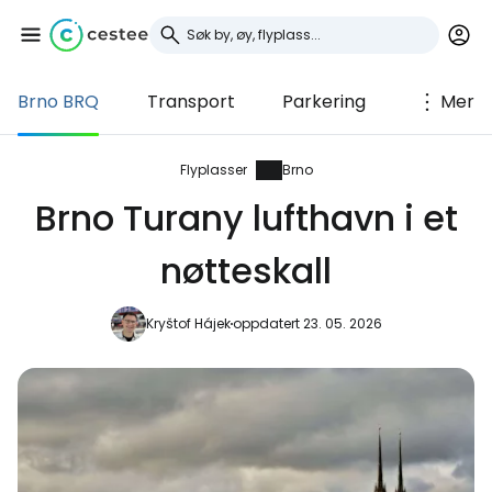
Brno BRQ
Transport
Parkering
Mer
Logg inn på Cestee
... det verdensomspennende
Flyplasser
Brno
reisefellesskapet
Brno Turany lufthavn i et
nøtteskall
Fortsett med Google
Kryštof Hájek
oppdatert 23. 05. 2026
Fortsett med Facebook
Fortsett med e-post