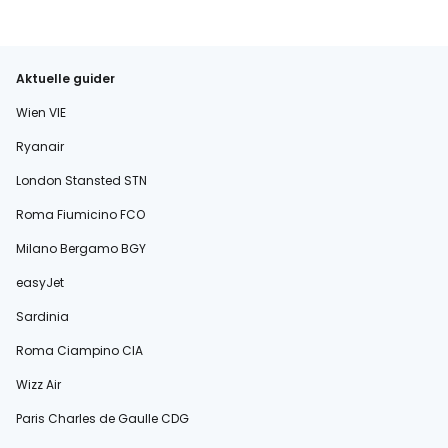
Aktuelle guider
Wien VIE
Ryanair
London Stansted STN
Roma Fiumicino FCO
Milano Bergamo BGY
easyJet
Sardinia
Roma Ciampino CIA
Wizz Air
Paris Charles de Gaulle CDG