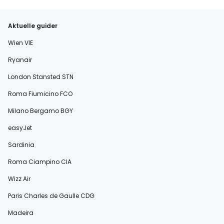
Aktuelle guider
Wien VIE
Ryanair
London Stansted STN
Roma Fiumicino FCO
Milano Bergamo BGY
easyJet
Sardinia
Roma Ciampino CIA
Wizz Air
Paris Charles de Gaulle CDG
Madeira