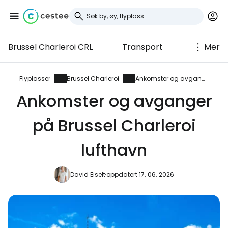
Brussel Charleroi CRL
Transport
Mer
Logg inn på Cestee
... det verdensomspennende
Flyplasser
Brussel Charleroi
Ankomster og avganger
reisefellesskapet
Ankomster og avganger
på Brussel Charleroi
Fortsett med Google
lufthavn
Fortsett med Facebook
David Eiselt
oppdatert 17. 06. 2026
Fortsett med e-post