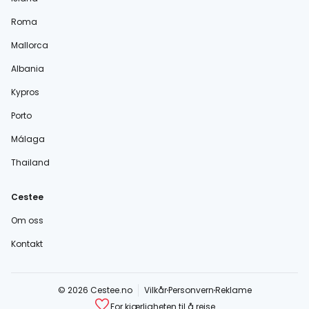
Roma
Mallorca
Albania
Kypros
Porto
Málaga
Thailand
Cestee
Om oss
Kontakt
© 2026 Cestee.no
Vilkår
Personvern
Reklame
For kjærligheten til å reise