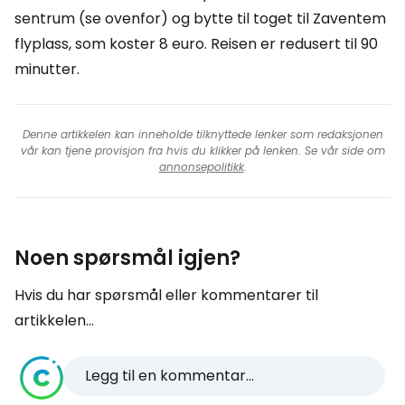
sentrum (se ovenfor) og bytte til toget til Zaventem
flyplass, som koster 8 euro. Reisen er redusert til 90
minutter.
Denne artikkelen kan inneholde tilknyttede lenker som redaksjonen
vår kan tjene provisjon fra hvis du klikker på lenken. Se vår side om
annonsepolitikk
.
Noen spørsmål igjen?
Hvis du har spørsmål eller kommentarer til
artikkelen...
Legg til en kommentar...