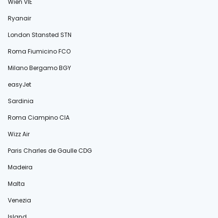
Wien VIE
Ryanair
London Stansted STN
Roma Fiumicino FCO
Milano Bergamo BGY
easyJet
Sardinia
Roma Ciampino CIA
Wizz Air
Paris Charles de Gaulle CDG
Madeira
Malta
Venezia
Island