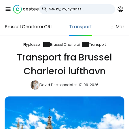
Brussel Charleroi CRL
Transport
Mer
Logg inn på Cestee
... det verdensomspennende
Flyplasser
Brussel Charleroi
Transport
reisefellesskapet
Transport fra Brussel
Charleroi lufthavn
Fortsett med Google
David Eiselt
oppdatert 17. 06. 2026
Fortsett med Facebook
Fortsett med e-post