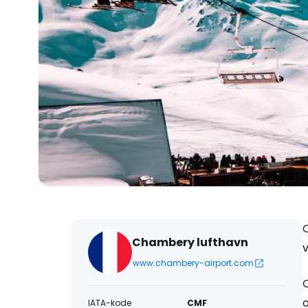
Chambery lufthavn
v
www.chambery-airport.com
O
o
IATA-kode
CMF