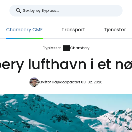
Chambery CMF
Transport
Tjenester
Flyplasser
Chambery
y lufthavn i et nø
Kryštof Hájek
oppdatert 08. 02. 2026