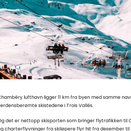
Chambéry lufthavn ligger 11 km fra byen med samme navn o
erdensberømte skistedene i Trois Vallés.
g det er nettopp skisporten som bringer flytrafikken ti
g charterflyvninger fra skiløpere flyr hit fra desember til 