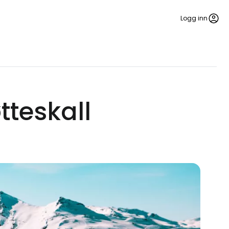
Logg inn
tteskall