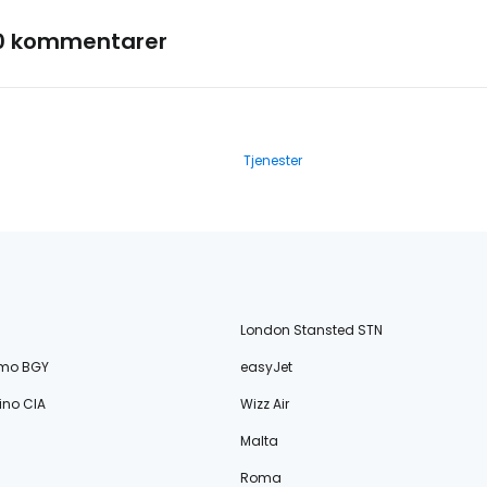
0 kommentarer
Tjenester
London Stansted STN
amo BGY
easyJet
no CIA
Wizz Air
Malta
Roma