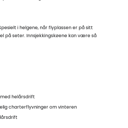
pesielt i helgene, når flyplassen er på sitt
l på seter. Innsjekkingskøene kan være så
 Cestee
llesskapet
rtsett med Google
 med helårsdrift
elig charterflyvninger om vinteren
tsett med Facebook
årsdrift