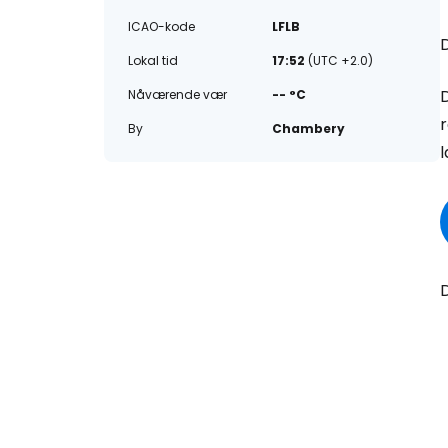
ICAO-kode
LFLB
D
Lokal tid
17:52
(UTC +2.0)
D
Nåværende vær
-- °C
By
Chambery