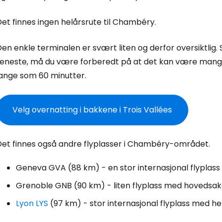
et finnes ingen helårsrute til Chambéry.
en enkle terminalen er svært liten og derfor oversiktlig. S
reneste, må du være forberedt på at det kan være mange
lange som 60 minutter.
Logg inn på
Velg overnatting i bakkene i Trois Vallées
... det verdensomspennende reisefe
Det finnes også andre flyplasser i Chambéry-området.
Fo
Geneva GVA
(88 km) - en stor internasjonal flyplass
Grenoble GNB
(90 km) - liten flyplass med hovedsak
For
Lyon LYS
(97 km) - stor internasjonal flyplass med hel