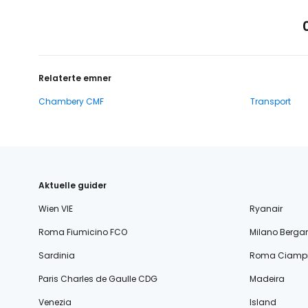
Relaterte emner
Chambery CMF
Transport
Aktuelle guider
Wien VIE
Ryanair
Roma Fiumicino FCO
Milano Berg
Sardinia
Roma Ciampi
Paris Charles de Gaulle CDG
Madeira
Venezia
Island