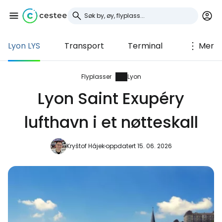
Lyon LYS
Transport
Terminal
Mer
Logg inn på Cestee
... det verdensomspennende
Flyplasser
Lyon
reisefellesskapet
Lyon Saint Exupéry
lufthavn i et nøtteskall
Fortsett med Google
Kryštof Hájek
oppdatert 15. 06. 2026
Fortsett med Facebook
Fortsett med e-post