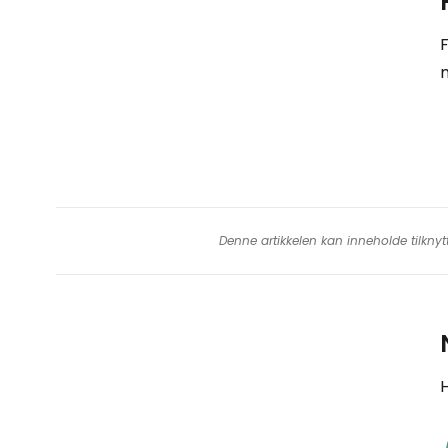
F
m
Denne artikkelen kan inneholde tilknyt
H