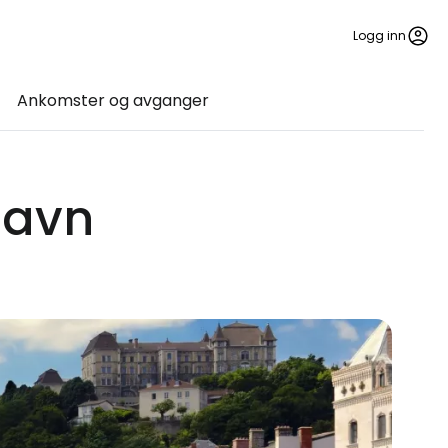
Logg inn
Ankomster og avganger
havn