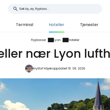
t
Terminal
Hoteller
Tjenester
Flyplasser
Lyon
Hoteller
eller nær Lyon luft
Kryštof Hájek
oppdatert 15. 06. 2026