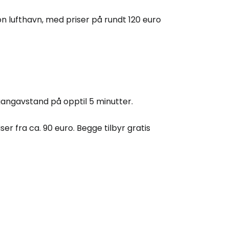
 Cestee
on lufthavn, med priser på rundt 120 euro
llesskapet
rtsett med Google
gangavstand på opptil 5 minutter.
tsett med Facebook
ser fra ca. 90 euro. Begge tilbyr gratis
tsett med e-post