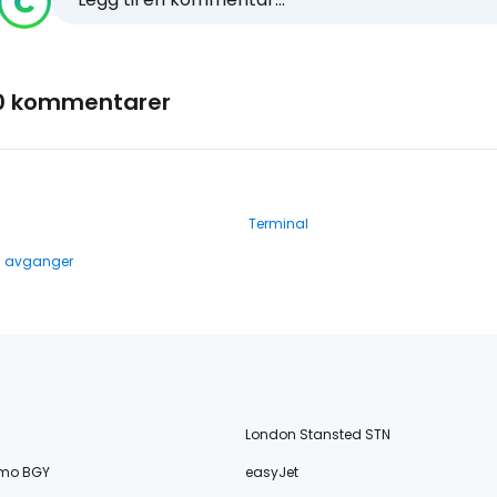
0 kommentarer
Terminal
g avganger
London Stansted STN
amo BGY
easyJet