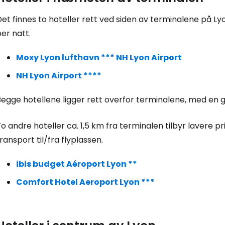
Logg inn på
et finnes to hoteller rett ved siden av terminalene på Ly
... det verdensomspennende reisefe
er natt.
Moxy Lyon lufthavn *** NH Lyon Airport
Fo
NH Lyon Airport ****
Begge hotellene ligger rett overfor terminalene, med en 
For
o andre hoteller ca. 1,5 km fra terminalen tilbyr lavere pri
ransport til/fra flyplassen.
For
ibis budget Aéroport Lyon **
Comfort Hotel Aeroport Lyon ***