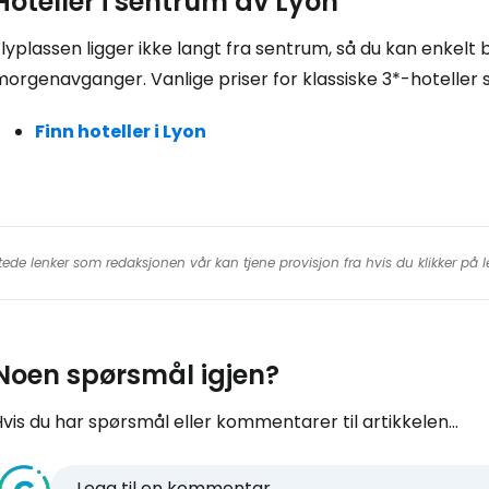
Hoteller i sentrum av Lyon
lyplassen ligger ikke langt fra sentrum, så du kan enkelt b
orgenavganger. Vanlige priser for klassiske 3*-hoteller s
Finn hoteller i Lyon
tede lenker som redaksjonen vår kan tjene provisjon fra hvis du klikker på
Noen spørsmål igjen?
vis du har spørsmål eller kommentarer til artikkelen...
Legg til en kommentar...