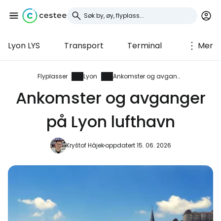
Lyon LYS
Transport
Terminal
Mer
Logg inn på Cestee
... det verdensomspennende
Flyplasser
Lyon
Ankomster og avganger
reisefellesskapet
Ankomster og avganger
på Lyon lufthavn
Fortsett med Google
Kryštof Hájek
oppdatert 15. 06. 2026
Fortsett med Facebook
Fortsett med e-post