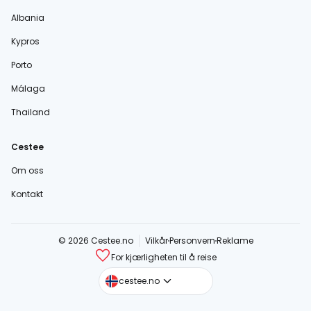
Albania
Kypros
Porto
Málaga
Thailand
Cestee
Om oss
Kontakt
© 2026 Cestee.no
Vilkår
Personvern
Reklame
For kjærligheten til å reise
cestee.com
cestee.no
cestee.sk